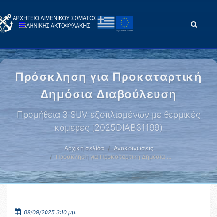
Πρόσκληση για Προκαταρτική
Δημόσια Διαβούλευση
Προμήθεια 3 SUV εξοπλισμένων με θερμικές
κάμερες (2025DIAB31199)
Αρχική σελίδα
Ανακοινώσεις
Πρόσκληση για Προκαταρτική Δημόσια …
08/09/2025 3:10 μμ.