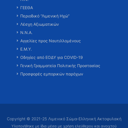
ΓΕΕΘΑ
Περιοδικό “Λιμενική Ηχώ”
Λέσχη Αξιωματικών
Ν.Ν.Α.
Αγγελίες προς Ναυτιλλομένους
Ε.Μ.Υ.
Οδηγίες από ΕΟΔΥ για COVID-19
Γενική Γραμματεία Πολιτικής Προστασίας
Προσφορές εμπορικών παρόχων
Copyright © 2021-25 Λιμενικό Σώμα-Ελληνική Ακτοφυλακή
Υλοποιήθηκε με ίδια μέσα με χρήση ελεύθερου και ανοιχτού