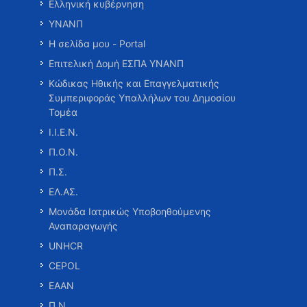
Ελληνική κυβέρνηση
ΥΝΑΝΠ
Η σελίδα μου - Portal
Επιτελική Δομή ΕΣΠΑ ΥΝΑΝΠ
Κώδικας Ηθικής και Επαγγελματικής
Συμπεριφοράς Υπαλλήλων του Δημοσίου
Τομέα
Ι.Ι.Ε.Ν.
Π.Ο.Ν.
Π.Σ.
ΕΛ.ΑΣ.
Μονάδα Ιατρικώς Υποβοηθούμενης
Αναπαραγωγής
UNHCR
CEPOL
ΕΑΑΝ
Π.Ν.