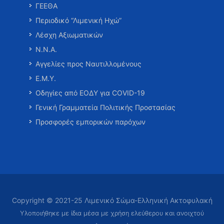
ΓΕΕΘΑ
Περιοδικό “Λιμενική Ηχώ”
Λέσχη Αξιωματικών
Ν.Ν.Α.
Αγγελίες προς Ναυτιλλομένους
Ε.Μ.Υ.
Οδηγίες από ΕΟΔΥ για COVID-19
Γενική Γραμματεία Πολιτικής Προστασίας
Προσφορές εμπορικών παρόχων
Copyright © 2021-25 Λιμενικό Σώμα-Ελληνική Ακτοφυλακή
Υλοποιήθηκε με ίδια μέσα με χρήση ελεύθερου και ανοιχτού