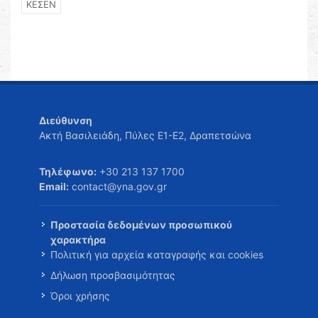
ΚΕΣΕΝ
Διεύθυνση
Ακτή Βασιλειάδη, Πύλες Ε1-Ε2, Δραπετσώνα
Τηλέφωνο:
+30 213 137 1700
Email:
contact@yna.gov.gr
Προστασία δεδομένων προσωπικού
χαρακτήρα
Πολιτική για αρχεία καταγραφής και cookies
Δήλωση προσβασιμότητας
Όροι χρήσης