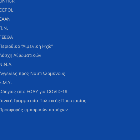
UNHCR
CEPOL
ΕΑΑΝ
Π.Ν.
ΓΕΕΘΑ
Περιοδικό “Λιμενική Ηχώ”
Λέσχη Αξιωματικών
Ν.Ν.Α.
Αγγελίες προς Ναυτιλλομένους
Ε.Μ.Υ.
Οδηγίες από ΕΟΔΥ για COVID-19
Γενική Γραμματεία Πολιτικής Προστασίας
Προσφορές εμπορικών παρόχων