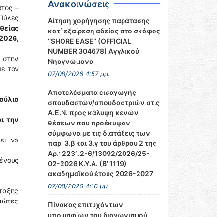
Ανακοινώσεις
ατος –
 Πύλες
Αίτηση χορήγησης παράτασης
θείας
κατ΄ εξαίρεση αδείας στο σκάφος
2026,
‘’SHORE EASE’’ (OFFICIAL
NUMBER 304678) Αγγλικού
, στην
Νηογνώμονα
με τον
07/08/2026 4:57 μμ.
Αποτελέσματα εισαγωγής
ούλιο
σπουδαστών/σπουδαστριών στις
Α.Ε.Ν. προς κάλυψη κενών
αι την
θέσεων που προέκυψαν
σύμφωνα με τις διατάξεις των
πει να
παρ. 3.β και 3.γ του άρθρου 2 της
Αρ.: 2231.2-6/13092/2026/25-
μένους
02-2026 Κ.Υ.Α. (Β’ 1119)
ακαδημαϊκού έτους 2026-2027
07/08/2026 4:16 μμ.
ταξης
διώτες
Πίνακας επιτυχόντων
υποψηφίων του διαγωνισμού