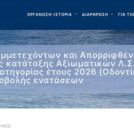
ΟΡΓΑΝΩΣΗ-ΙΣΤΟΡΙΑ
ΔΙΑΡΘΡΩΣΗ
ΓΙΑ ΤΟ
Συμμετεχόντων και Απορριφθ
ς κατάταξης Αξιωματικών Λ.Σ.
ατηγορίας έτους 2026 (Οδοντί
ποβολής ενστάσεων
τεχόντων και …
ΛΗΨΕΙΣ