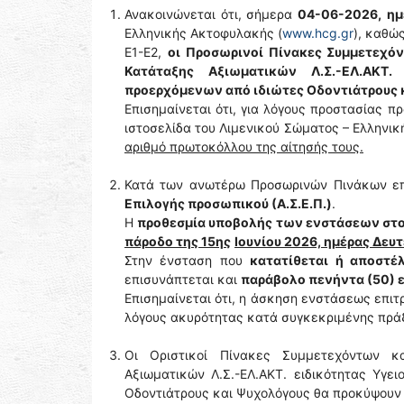
Ανακοινώνεται ότι, σήμερα
04-06-2026,
ημ
Ελληνικής Ακτοφυλακής (
www.hcg.gr
), καθώ
Ε1-Ε2,
οι Προσωρινοί Πίνακες Συμμετεχό
Κατάταξης Αξιωματικών Λ.Σ.-ΕΛ.ΑΚΤ. 
προερχόμενων από ιδιώτες Οδοντιάτρους 
Επισημαίνεται ότι, για λόγους προστασίας 
ιστοσελίδα του Λιμενικού Σώματος – Ελληνι
αριθμό πρωτοκόλλου της αίτησής τους.
Κατά των ανωτέρω Προσωρινών Πινάκων ε
Επιλογής προσωπικού (Α.Σ.Ε.Π.)
.
Η
προθεσμία υποβολής των ενστάσεων στο 
πάροδο της 15ης
Ιουνίου 2026, ημέρας Δευτ
Στην ένσταση που
κατατίθεται ή αποστέλ
επισυνάπτεται και
παράβολο πενήντα (50) 
Επισημαίνεται ότι, η άσκηση ενστάσεως επιτ
λόγους ακυρότητας κατά συγκεκριμένης πρά
Οι Οριστικοί Πίνακες Συμμετεχόντων κ
Αξιωματικών Λ.Σ.-ΕΛ.ΑΚΤ. ειδικότητας Υγε
Οδοντιάτρους και Ψυχολόγους θα προκύψουν 