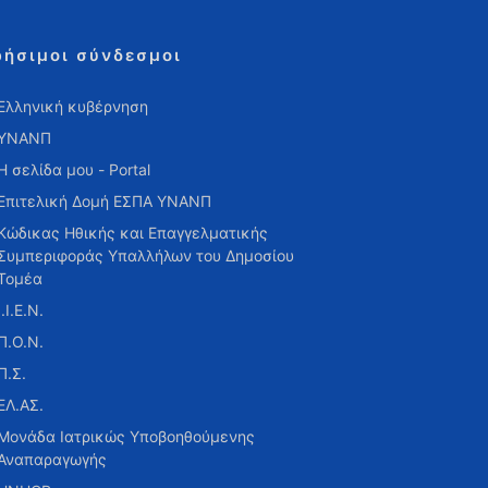
ρήσιμοι σύνδεσμοι
Ελληνική κυβέρνηση
ΥΝΑΝΠ
Η σελίδα μου - Portal
Επιτελική Δομή ΕΣΠΑ ΥΝΑΝΠ
Κώδικας Ηθικής και Επαγγελματικής
Συμπεριφοράς Υπαλλήλων του Δημοσίου
Τομέα
Ι.Ι.Ε.Ν.
Π.Ο.Ν.
Π.Σ.
ΕΛ.ΑΣ.
Μονάδα Ιατρικώς Υποβοηθούμενης
Αναπαραγωγής