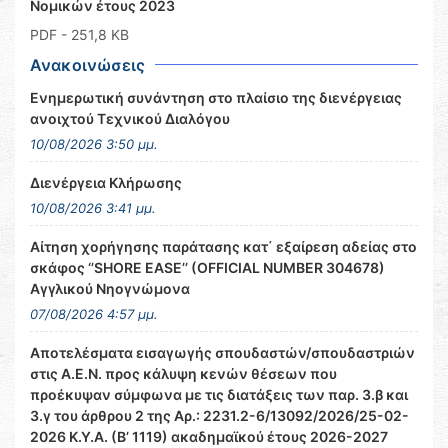
Νομικών έτους 2023
PDF
- 251,8 KB
Ανακοινώσεις
Ενημερωτική συνάντηση στο πλαίσιο της διενέργειας
ανοιχτού Τεχνικού Διαλόγου
10/08/2026 3:50 μμ.
Διενέργεια Κλήρωσης
10/08/2026 3:41 μμ.
Αίτηση χορήγησης παράτασης κατ΄ εξαίρεση αδείας στο
σκάφος ‘’SHORE EASE’’ (OFFICIAL NUMBER 304678)
Αγγλικού Νηογνώμονα
07/08/2026 4:57 μμ.
Αποτελέσματα εισαγωγής σπουδαστών/σπουδαστριών
στις Α.Ε.Ν. προς κάλυψη κενών θέσεων που
προέκυψαν σύμφωνα με τις διατάξεις των παρ. 3.β και
3.γ του άρθρου 2 της Αρ.: 2231.2-6/13092/2026/25-02-
2026 Κ.Υ.Α. (Β’ 1119) ακαδημαϊκού έτους 2026-2027