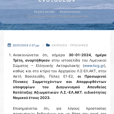
Αρχική σελίδα
Ανακοινώσεις
Προσωρινοί Πίνακες Συμμετεχόντων και …
30/01/2024 2:37 μμ.
ΚΑΤΑΤΑΞΕΙΣ - ΠΡΟΣΛΗΨΕΙΣ
Ανακοινώνεται ότι, σήμερα
30-01-2024,
ημέρα
Τρίτη,
αναρτήθηκαν
στην ιστοσελίδα του Λιμενικού
Σώματος – Ελληνικής Ακτοφυλακής (
www.hcg.gr
),
καθώς και στο κτίριο του Αρχηγείου Λ.Σ-ΕΛ.ΑΚΤ, στην
Ακτή Βασιλειάδη, Πύλες Ε1-Ε2,
οι Προσωρινοί
Πίνακες Συμμετεχόντων και Απορριφθέντων
υποψηφίων του Διαγωνισμού Απευθείας
Κατάταξης Αξιωματικών Λ.Σ.-ΕΛ.ΑΚΤ. ειδικότητας
Νομικού έτους 2023.
Επισημαίνεται ότι, για λόγους προστασίας
προσωπικών δεδομένων και με βάση την αρχή της