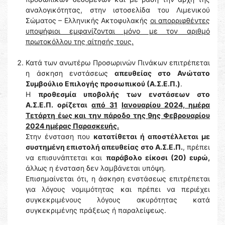
αναλογικότητας, στην ιστοσελίδα του Λιμενικού
Σώματος – Ελληνικής Ακτοφυλακής
οι απορριφθέντες
υποψήφιοι εμφανίζονται μόνο με τον αριθμό
πρωτοκόλλου της αίτησής τους.
Κατά των ανωτέρω Προσωρινών Πινάκων επιτρέπεται
η άσκηση ενστάσεως
απευθείας στο Ανώτατο
Συμβούλιο Επιλογής προσωπικού (Α.Σ.Ε.Π.)
.
Η
προθεσμία υποβολής των ενστάσεων στο
Α.Σ.Ε.Π.
ορίζεται
από 31
Ιανουαρίου 2024, ημέρα
Τετάρτη έως και την πάροδο της 9ης Φεβρουαρίου
2024 ημέρας Παρασκευής.
Στην ένσταση που
κατατίθεται ή αποστέλλεται με
συστημένη επιστολή απευθείας στο Α.Σ.Ε.Π.
, πρέπει
να επισυνάπτεται και
παράβολο είκοσι (20) ευρώ,
άλλως η ένσταση δεν λαμβάνεται υπόψη.
Επισημαίνεται ότι, η άσκηση ενστάσεως επιτρέπεται
για λόγους νομιμότητας και πρέπει να περιέχει
συγκεκριμένους λόγους ακυρότητας κατά
συγκεκριμένης πράξεως ή παραλείψεως.