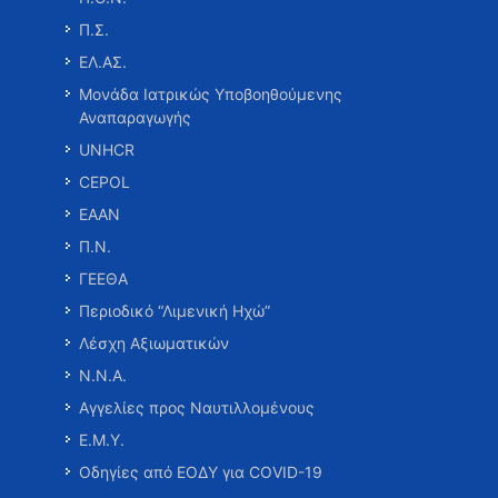
Π.Σ.
ΕΛ.ΑΣ.
Μονάδα Ιατρικώς Υποβοηθούμενης
Αναπαραγωγής
UNHCR
CEPOL
ΕΑΑΝ
Π.Ν.
ΓΕΕΘΑ
Περιοδικό “Λιμενική Ηχώ”
Λέσχη Αξιωματικών
Ν.Ν.Α.
Αγγελίες προς Ναυτιλλομένους
Ε.Μ.Υ.
Οδηγίες από ΕΟΔΥ για COVID-19