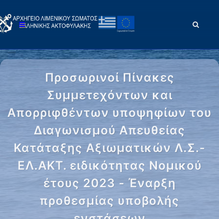
Προσωρινοί Πίνακες
Συμμετεχόντων και
Απορριφθέντων υποψηφίων του
Διαγωνισμού Απευθείας
Κατάταξης Αξιωματικών Λ.Σ.-
ΕΛ.ΑΚΤ. ειδικότητας Νομικού
έτους 2023 - Έναρξη
προθεσμίας υποβολής
ενστάσεων