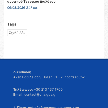
ανοιχτού Τεχνικού Διαλόγου
06/08/2026 3:17 μμ.
Tags
Σχολή Λ/Φ
Διεύθυνση
Ακτή Βασιλειάδη, Πύλες Ε1-Ε2, Δραπετσώνα
Τηλέφωνο:
+30 213 137 1700
Email:
contact@yna.gov.gr
Προστασία δεδομένων προσωπικού