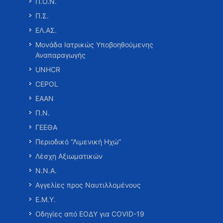
Π.Ο.Ν.
Π.Σ.
ΕΛ.ΑΣ.
Μονάδα Ιατρικώς Υποβοηθούμενης
Αναπαραγωγής
UNHCR
CEPOL
ΕΑΑΝ
Π.Ν.
ΓΕΕΘΑ
Περιοδικό “Λιμενική Ηχώ”
Λέσχη Αξιωματικών
Ν.Ν.Α.
Αγγελίες προς Ναυτιλλομένους
Ε.Μ.Υ.
Οδηγίες από ΕΟΔΥ για COVID-19