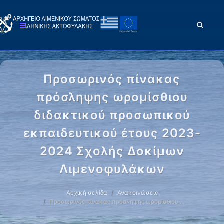
Προσωρινός πίνακας
πρόσληψης ωρομίσθιου
διδακτικού προσωπικού
εκπαιδευτικού έτους 2023-
2024 Σχολής Δοκίμων
Λιμενοφυλάκων
Αρχική σελίδα
Ανακοινώσεις
Προσωρινός πίνακας πρόσληψης ωρομίσθιου …