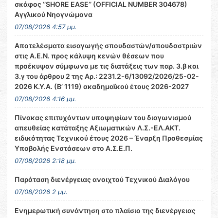
σκάφος ‘’SHORE EASE’’ (OFFICIAL NUMBER 304678)
Αγγλικού Νηογνώμονα
07/08/2026 4:57 μμ.
Αποτελέσματα εισαγωγής σπουδαστών/σπουδαστριών
στις Α.Ε.Ν. προς κάλυψη κενών θέσεων που
προέκυψαν σύμφωνα με τις διατάξεις των παρ. 3.β και
3.γ του άρθρου 2 της Αρ.: 2231.2-6/13092/2026/25-02-
2026 Κ.Υ.Α. (Β’ 1119) ακαδημαϊκού έτους 2026-2027
07/08/2026 4:16 μμ.
Πίνακας επιτυχόντων υποψηφίων του διαγωνισμού
απευθείας κατάταξης Αξιωματικών Λ.Σ.-ΕΛ.ΑΚΤ.
ειδικότητας Τεχνικού έτους 2026 – Έναρξη Προθεσμίας
Υποβολής Ενστάσεων στο Α.Σ.Ε.Π.
07/08/2026 2:18 μμ.
Παράταση διενέργειας ανοιχτού Τεχνικού Διαλόγου
07/08/2026 2 μμ.
Ενημερωτική συνάντηση στο πλαίσιο της διενέργειας