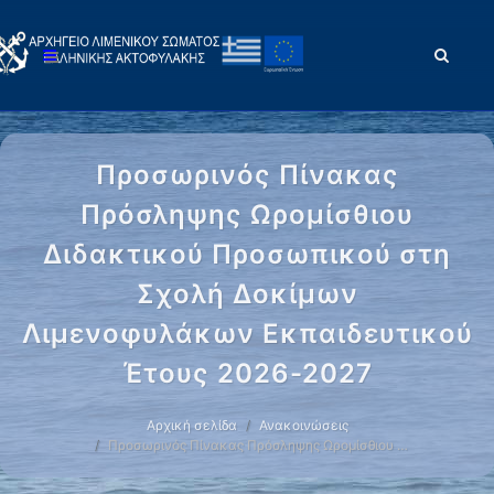
Προσωρινός Πίνακας
Πρόσληψης Ωρομίσθιου
Διδακτικού Προσωπικού στη
Σχολή Δοκίμων
Λιμενοφυλάκων Εκπαιδευτικού
Έτους 2026-2027
Αρχική σελίδα
Ανακοινώσεις
Προσωρινός Πίνακας Πρόσληψης Ωρομίσθιου …