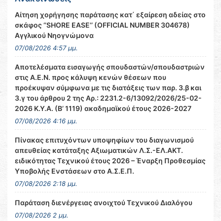
Αίτηση χορήγησης παράτασης κατ΄ εξαίρεση αδείας στο
σκάφος ‘’SHORE EASE’’ (OFFICIAL NUMBER 304678)
Αγγλικού Νηογνώμονα
07/08/2026 4:57 μμ.
Αποτελέσματα εισαγωγής σπουδαστών/σπουδαστριών
στις Α.Ε.Ν. προς κάλυψη κενών θέσεων που
προέκυψαν σύμφωνα με τις διατάξεις των παρ. 3.β και
3.γ του άρθρου 2 της Αρ.: 2231.2-6/13092/2026/25-02-
2026 Κ.Υ.Α. (Β’ 1119) ακαδημαϊκού έτους 2026-2027
07/08/2026 4:16 μμ.
Πίνακας επιτυχόντων υποψηφίων του διαγωνισμού
απευθείας κατάταξης Αξιωματικών Λ.Σ.-ΕΛ.ΑΚΤ.
ειδικότητας Τεχνικού έτους 2026 – Έναρξη Προθεσμίας
Υποβολής Ενστάσεων στο Α.Σ.Ε.Π.
07/08/2026 2:18 μμ.
Παράταση διενέργειας ανοιχτού Τεχνικού Διαλόγου
07/08/2026 2 μμ.