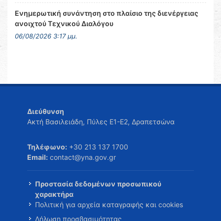
Ενημερωτική συνάντηση στο πλαίσιο της διενέργειας
ανοιχτού Τεχνικού Διαλόγου
06/08/2026 3:17 μμ.
Διεύθυνση
Ακτή Βασιλειάδη, Πύλες Ε1-Ε2, Δραπετσώνα
Τηλέφωνο:
+30 213 137 1700
Email:
contact@yna.gov.gr
Προστασία δεδομένων προσωπικού
χαρακτήρα
Πολιτική για αρχεία καταγραφής και cookies
Δήλωση προσβασιμότητας