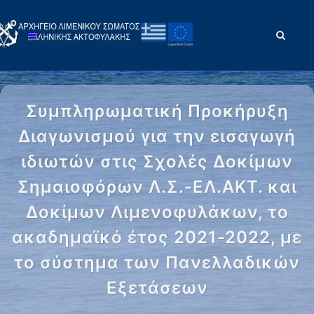
Συμπληρωματική Προκήρυξη
Διαγωνισμού για την εισαγωγή
ιδιωτών στις Σχολές Δοκίμων
Σημαιοφόρων Λ.Σ.-ΕΛ.ΑΚΤ. και
Δοκίμων Λιμενοφυλάκων, το
ακαδημαϊκό έτος 2021-2022, με
το σύστημα των Πανελλαδικών
Εξετάσεων