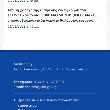
04/08/2026 2:15 μμ.
Αίτηση χορήγησης εξαίρεσης για τη χρήση του
ερευνητικού πλοίου “URBANO MONTI” (IMO 9344215)
σημαίας Ιταλίας για διενέργεια θαλάσσιας έρευνας
03/08/2026 3:49 μμ.
Διεύθυνση
Ακτή Βασιλειάδη, Πύλες Ε1-Ε2, Δραπετσώνα
Τηλέφωνο:
+30 213 137 1700
Email:
contact@yna.gov.gr
Προστασία δεδομένων προσωπικού
χαρακτήρα