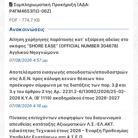
Συμπληρωματική Προκήρυξη (ΑΔΑ:
Ρ4ΓΜ4653ΠΩ-06Ζ)
PDF
- 774,7 KB
Ανακοινώσεις
Αίτηση χορήγησης παράτασης κατ΄ εξαίρεση αδείας στο
σκάφος ‘’SHORE EASE’’ (OFFICIAL NUMBER 304678)
Αγγλικού Νηογνώμονα
07/08/2026 4:57 μμ.
Αποτελέσματα εισαγωγής σπουδαστών/σπουδαστριών
στις Α.Ε.Ν. προς κάλυψη κενών θέσεων που
προέκυψαν σύμφωνα με τις διατάξεις των παρ. 3.β και
3.γ του άρθρου 2 της Αρ.: 2231.2-6/13092/2026/25-02-
2026 Κ.Υ.Α. (Β’ 1119) ακαδημαϊκού έτους 2026-2027
07/08/2026 4:16 μμ.
Πίνακας επιτυχόντων υποψηφίων του διαγωνισμού
απευθείας κατάταξης Αξιωματικών Λ.Σ.-ΕΛ.ΑΚΤ.
ειδικότητας Τεχνικού έτους 2026 – Έναρξη Προθεσμίας
Υποβολής Ενστάσεων στο Α.Σ.Ε.Π.