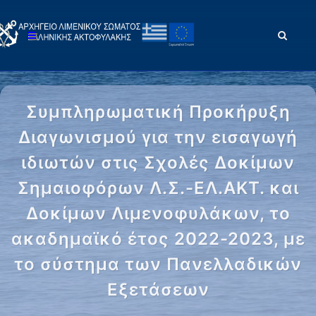
Συμπληρωματική Προκήρυξη
Διαγωνισμού για την εισαγωγή
ιδιωτών στις Σχολές Δοκίμων
Σημαιοφόρων Λ.Σ.-ΕΛ.ΑΚΤ. και
Δοκίμων Λιμενοφυλάκων, το
ακαδημαϊκό έτος 2022-2023, με
το σύστημα των Πανελλαδικών
Εξετάσεων