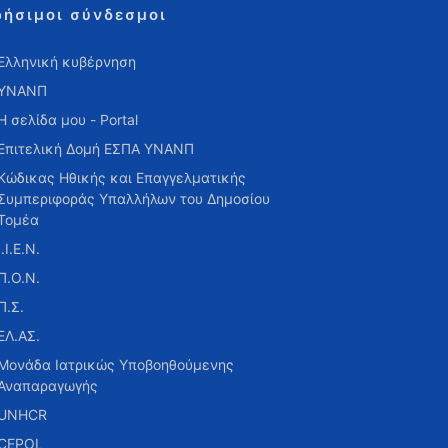
ρήσιμοι σύνδεσμοι
Ελληνική κυβέρνηση
ΥΝΑΝΠ
Η σελίδα μου - Portal
Επιτελική Δομή ΕΣΠΑ ΥΝΑΝΠ
Κώδικας Ηθικής και Επαγγελματικής
Συμπεριφοράς Υπαλλήλων του Δημοσίου
Τομέα
Ι.Ι.Ε.Ν.
Π.Ο.Ν.
Π.Σ.
ΕΛ.ΑΣ.
Μονάδα Ιατρικώς Υποβοηθούμενης
Αναπαραγωγής
UNHCR
CEPOL