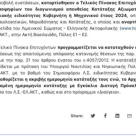
υποβολή ενστάσεων,
καταρτίσθηκαν
ο Τελικός Πίνακας Επιτυχ
ποψηφίων του διαγωνισμού απευθείας Κατάταξης Αξιωμα
λακής ειδικότητας Κυβερνήτη ή Μηχανικού έτους 2024,
απ
ιολογητικών, Μοριοδότησης και Κατάταξης, ο οποίος και
αναρτ
ελίδα του Λιμενικού Σώματος - Ελληνικής Ακτοφυλακής (
www.hc
.ΑΚΤ., στην Ακτή Βασιλειάδη, Πύλες Ε1 – Ε2.
Τελικό Πίνακα Επιτυχόντων
προγραμματίζεται να καταταχθούν 
δόσεως της απαιτούμενης απόφασης κατανομής θέσεων της παρ.
με την παρ. 21 του άρθρου ένατου του ν.4057/2012. Η κατάταξ
δίδεται με πρόταση του Υπουργού Ναυτιλίας και Νησιωτικής Πολ
.ΑΚΤ. με το βαθμό του Σημαιοφόρου Λ.Σ. ειδικότητας Κυβερν
καθορίζεται η ακριβής ημερομηνία κατάταξής τους
ενώ, το Αρχ
ρισμένη ημερομηνία κατάταξης με Εγκύκλιο Διαταγή Πρόσκ
ίδα του Λ.Σ.-ΕΛ.ΑΚΤ., καθώς και στο πρόγραμμα «Διαύγεια».
Share: