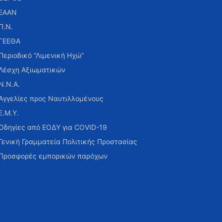
ΕΑΑΝ
Π.Ν.
ΓΕΕΘΑ
Περιοδικό “Λιμενική Ηχώ”
Λέσχη Αξιωματικών
Ν.Ν.Α.
Αγγελίες προς Ναυτιλλομένους
Ε.Μ.Υ.
Οδηγίες από ΕΟΔΥ για COVID-19
Γενική Γραμματεία Πολιτικής Προστασίας
Προσφορές εμπορικών παρόχων