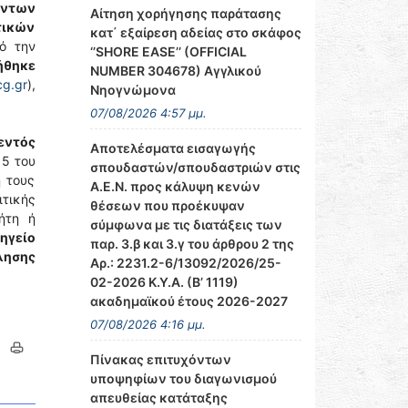
όντων
Αίτηση χορήγησης παράτασης
τικών
κατ΄ εξαίρεση αδείας στο σκάφος
ό την
‘’SHORE EASE’’ (OFFICIAL
ήθηκε
NUMBER 304678) Αγγλικού
g.gr
),
Νηογνώμονα
07/08/2026 4:57 μμ.
εντός
Αποτελέσματα εισαγωγής
 5 του
σπουδαστών/σπουδαστριών στις
ή τους
Α.Ε.Ν. προς κάλυψη κενών
ιτικής
θέσεων που προέκυψαν
ήτη ή
σύμφωνα με τις διατάξεις των
ηγείο
παρ. 3.β και 3.γ του άρθρου 2 της
λησης
Αρ.: 2231.2-6/13092/2026/25-
02-2026 Κ.Υ.Α. (Β’ 1119)
ακαδημαϊκού έτους 2026-2027
07/08/2026 4:16 μμ.
Πίνακας επιτυχόντων
υποψηφίων του διαγωνισμού
απευθείας κατάταξης