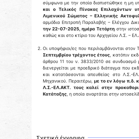
σύμφωνα με την οποία διαπιστώθηκε η μη 
και ο Τελικός Πίνακας Επιλαχόντων υ
Λιμενικού Σώματος – Ελληνικής Ακτοφυ
αρμόδια Επιτροπή Παραλαβής – Ελέγχου Δικα
την 22-07-2025, ημέρα Τετάρτη
στην ιστοσ
καθώς και στο κτίριο του Αρχηγείου Λ.Σ. – ΕΛ
Οι υποψήφιοι/ες που περιλαμβάνονται στον 
Σεπτεμβρίου τρέχοντος έτους
, κατόπιν εκ
άρθρου 11 του ν. 3833/2010 σε συνδυασμό 
διενεργείται με προεδρικό διάταγμα που εκ
και κατατάσσονται απευθείας στο Λ.Σ.-ΕΛ
Μηχανικού. Περαιτέρω,
με το εν λόγω π.δ. 
Λ.Σ.-ΕΛ.ΑΚΤ. τους καλεί στην προκαθο
Κατάταξης
, η οποία αναρτάται στην ιστοσελ
Σχετικά έγγραφα