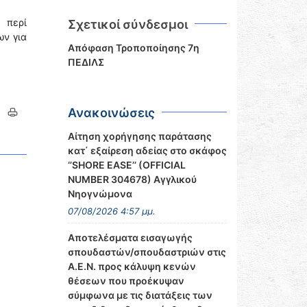
 περί
Σχετικοί σύνδεσμοι
ν για
Απόφαση Τροποποίησης 7η
ΠΕΔΙΛΣ
Ανακοινώσεις
Αίτηση χορήγησης παράτασης
κατ΄ εξαίρεση αδείας στο σκάφος
‘’SHORE EASE’’ (OFFICIAL
NUMBER 304678) Αγγλικού
Νηογνώμονα
07/08/2026 4:57 μμ.
Αποτελέσματα εισαγωγής
σπουδαστών/σπουδαστριών στις
Α.Ε.Ν. προς κάλυψη κενών
θέσεων που προέκυψαν
σύμφωνα με τις διατάξεις των