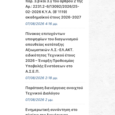
παρ. 3.β και 3.γ του άρθρου 2 της
Αρ.: 2231.2-6/13092/2026/25-
02-2026 Κ.Υ.Α. (Β’ 1119)
ακαδημαϊκού έτους 2026-2027
07/08/2026 4:16 μμ.
Πίνακας επιτυχόντων
υποψηφίων του διαγωνισμού
απευθείας κατάταξης
Αξιωματικών Λ.Σ.-ΕΛ.ΑΚΤ.
ειδικότητας Τεχνικού έτους
2026 – Έναρξη Προθεσμίας
Υποβολής Ενστάσεων στο
Α.Σ.Ε.Π.
07/08/2026 2:18 μμ.
Παράταση διενέργειας ανοιχτού
Τεχνικού Διαλόγου
07/08/2026 2 μμ.
Ενημερωτική συνάντηση στο
πλαίσιο της διενέργειας