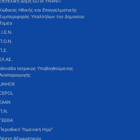
Επιτελική Δομή ΕΣΠΑ ΥΝΑΝΠ
Κώδικας Ηθικής και Επαγγελματικής
Συμπεριφοράς Υπαλλήλων του Δημοσίου
Τομέα
Ι.Ι.Ε.Ν.
Π.Ο.Ν.
Π.Σ.
ΕΛ.ΑΣ.
Μονάδα Ιατρικώς Υποβοηθούμενης
Αναπαραγωγής
UNHCR
CEPOL
ΕΑΑΝ
Π.Ν.
ΓΕΕΘΑ
Περιοδικό “Λιμενική Ηχώ”
Λέσχη Αξιωματικών