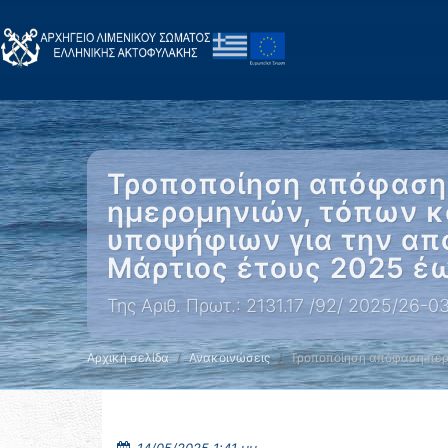
Τροποποίηση απόφαση 
ημερομηνιών, τόπων κ
υποψήφιων για την απ
Μάρτιος έτους 2025 έ
Της Αριθ. Πρωτ.: 2131.17 /92/ 2025/2
Αρχική σελίδα
Ανακοινώσεις
Τροποποίηση απόφαση περ