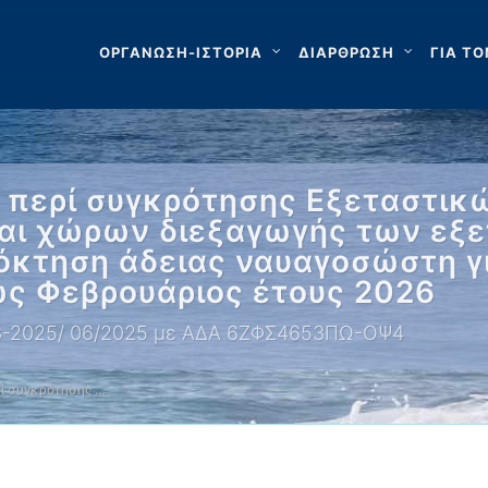
ΟΡΓΑΝΩΣΗ-ΙΣΤΟΡΙΑ
ΔΙΑΡΘΡΩΣΗ
ΓΙΑ ΤΟ
περί συγκρότησης Εξεταστικ
αι χώρων διεξαγωγής των εξ
όκτηση άδειας ναυαγοσώστη γι
ως Φεβρουάριος έτους 2026
6-03-2025/ 06/2025 με ΑΔΑ 6ΖΦΣ4653ΠΩ-ΟΨ4
ί συγκρότησης …