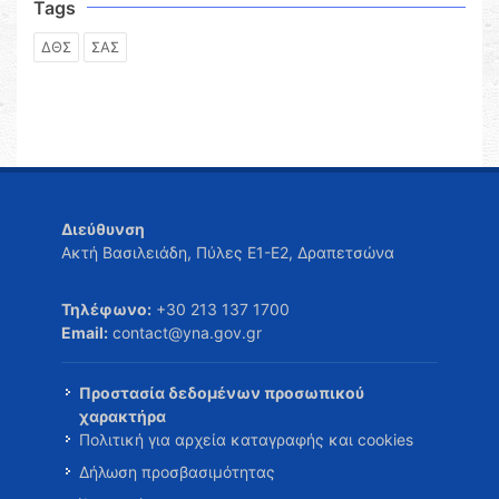
Tags
ΔΘΣ
ΣΑΣ
Διεύθυνση
Ακτή Βασιλειάδη, Πύλες Ε1-Ε2, Δραπετσώνα
Τηλέφωνο:
+30 213 137 1700
Email:
contact@yna.gov.gr
Προστασία δεδομένων προσωπικού
χαρακτήρα
Πολιτική για αρχεία καταγραφής και cookies
Δήλωση προσβασιμότητας