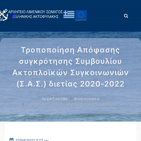
Τροποποίηση Απόφασης
συγκρότησης Συμβουλίου
Ακτοπλοϊκών Συγκοινωνιών
(Σ.Α.Σ.) διετίας 2020-2022
Αρχική σελίδα
Ανακοινώσεις
Τροποποίηση Απόφασης συγκρότησης Συμβουλίου …
27/04/2021 3:22 μμ.