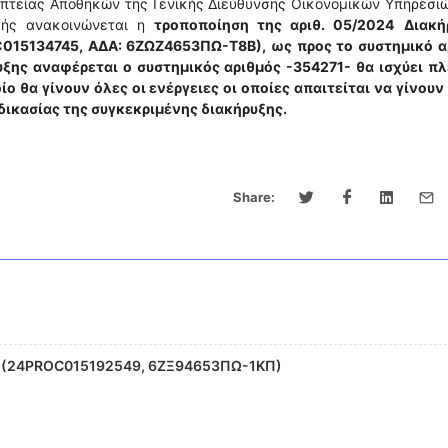
οπτείας Αποθηκών της Γενικής Διεύθυνσης Οικονομικών Υπηρεσι
ικής ανακοινώνεται η
τροποποίηση της αριθ. 05/2024
Διακή
15134745, ΑΔΑ: 6ΖΩΖ4653ΠΩ-Τ8Β), ως προς το συστημικό α
ρυξης αναφέρεται ο συστημικός αριθμός -354271- θα ισχύει πλ
ο θα γίνουν όλες οι ενέργειες οι οποίες απαιτείται να γίνου
αδικασίας της συγκεκριμένης διακήρυξης.
Share:
 (24PROC015192549, 6ΖΞ94653ΠΩ-1ΚΠ)