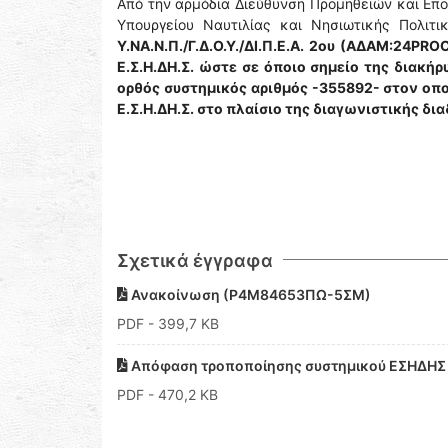
Από την αρμόδια Διεύθυνση Προμηθειών και Επ
Υπουργείου Ναυτιλίας και Νησιωτικής Πολιτ
Υ.ΝΑ.Ν.Π./Γ.Δ.Ο.Υ./ΔΙ.Π.Ε.Α. 2ου
(ΑΔΑΜ:24PROC0
Ε.Σ.Η.ΔΗ.Σ. ώστε σε όποιο σημείο της διακή
ορθός συστημικός αριθμός -355892- στον οποί
Ε.Σ.Η.ΔΗ.Σ. στο πλαίσιο της διαγωνιστικής δι
Σχετικά έγγραφα
Ανακοίνωση (Ρ4Μ84653ΠΩ-5ΣΜ)
PDF
- 399,7 KB
Απόφαση τροποποίησης συστημικού ΕΣΗΔΗΣ
PDF
- 470,2 KB