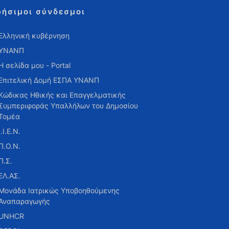
ρήσιμοι σύνδεσμοι
Ελληνική κυβέρνηση
ΥΝΑΝΠ
Η σελίδα μου - Portal
Επιτελική Δομή ΕΣΠΑ ΥΝΑΝΠ
Κώδικας Ηθικής και Επαγγελματικής
Συμπεριφοράς Υπαλλήλων του Δημοσίου
Τομέα
Ι.Ι.Ε.Ν.
Π.Ο.Ν.
Π.Σ.
ΕΛ.ΑΣ.
Μονάδα Ιατρικώς Υποβοηθούμενης
Αναπαραγωγής
UNHCR