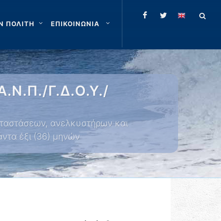
Ν ΠΟΛΙΤΗ
ΕΠΙΚΟΙΝΩΝΙΑ
.Ν.Π./Γ.Δ.Ο.Υ./
ταστάσεων, ανελκυστήρων και
άντα έξι (36) μηνών