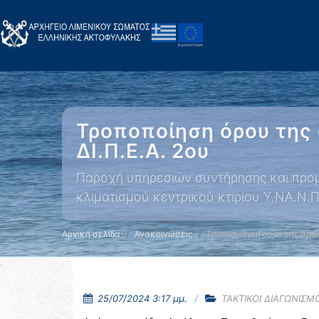
Τροποποίηση όρου της 
ΔΙ.Π.Ε.Α. 2ου
Παροχή υπηρεσιών συντήρησης και προ
κλιματισμού κεντρικού κτιρίου Υ.ΝΑ.Ν.Π
Αρχική σελίδα
Ανακοινώσεις
Τροποποίηση όρου της αριθ
25/07/2024 3:17 μμ.
ΤΑΚΤΙΚΟΙ ΔΙΑΓΩΝΙΣΜΟ