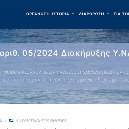
ΟΡΓΑΝΩΣΗ-ΙΣΤΟΡΙΑ
ΔΙΑΡΘΡΩΣΗ
ΓΙΑ ΤΟ
αριθ. 05/2024 Διακήρυξης Υ.ΝΑ
μήθειας ανταλλακτικών ηλεκτρομηχανολογικών εγκα
. και παρακείμενου πύργου για χρονικό διάστημα τρι
. …
Ι
ΔΙΑΓΩΝΙΣΜΟΙ-ΠΡΟΜΗΘΕΙΕΣ