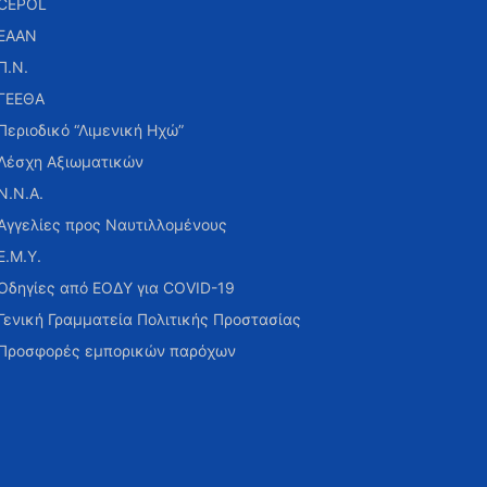
CEPOL
ΕΑΑΝ
Π.Ν.
ΓΕΕΘΑ
Περιοδικό “Λιμενική Ηχώ”
Λέσχη Αξιωματικών
Ν.Ν.Α.
Αγγελίες προς Ναυτιλλομένους
Ε.Μ.Υ.
Οδηγίες από ΕΟΔΥ για COVID-19
Γενική Γραμματεία Πολιτικής Προστασίας
Προσφορές εμπορικών παρόχων