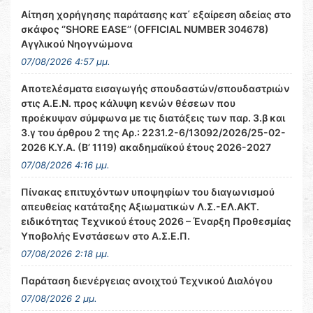
Αίτηση χορήγησης παράτασης κατ΄ εξαίρεση αδείας στο
σκάφος ‘’SHORE EASE’’ (OFFICIAL NUMBER 304678)
Αγγλικού Νηογνώμονα
07/08/2026 4:57 μμ.
Αποτελέσματα εισαγωγής σπουδαστών/σπουδαστριών
στις Α.Ε.Ν. προς κάλυψη κενών θέσεων που
προέκυψαν σύμφωνα με τις διατάξεις των παρ. 3.β και
3.γ του άρθρου 2 της Αρ.: 2231.2-6/13092/2026/25-02-
2026 Κ.Υ.Α. (Β’ 1119) ακαδημαϊκού έτους 2026-2027
07/08/2026 4:16 μμ.
Πίνακας επιτυχόντων υποψηφίων του διαγωνισμού
απευθείας κατάταξης Αξιωματικών Λ.Σ.-ΕΛ.ΑΚΤ.
ειδικότητας Τεχνικού έτους 2026 – Έναρξη Προθεσμίας
Υποβολής Ενστάσεων στο Α.Σ.Ε.Π.
07/08/2026 2:18 μμ.
Παράταση διενέργειας ανοιχτού Τεχνικού Διαλόγου
07/08/2026 2 μμ.