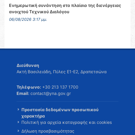
Ενημερωτική συνάντηση στο πλαίσιο της διενέργειας
ανοιχτού Τεχνικού Διαλόγου
06/08/2026 3:17 μμ.
Διεύθυνση
Ακτή Βασιλειάδη, Πύλες Ε1-Ε2, Δραπετσώνα
Τηλέφωνο:
+30 213 137 1700
Email:
contact@yna.gov.gr
Προστασία δεδομένων προσωπικού
χαρακτήρα
Πολιτική για αρχεία καταγραφής και cookies
Δήλωση προσβασιμότητας