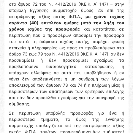
στο άρθρο 72 του Ν. 4412/2016 (Φ.Ε.Κ. Α΄ 147) – στην
υποβολή Εγγύησης συμμετοχής ύψους 2% επί της
εκτιμώμενης αξίας εκτός Φ.Π.Α.
, με χρόνο ισχύος
σαράντα (40) επιπλέον ημέρες μετά την λήξη του
χρόνου ισχύος της προσφοράς
και καταπίπτει σε
περίπτωση που ο προσφέρων αποσύρει την προσφορά
του κατά τη διάρκεια ισχύος αυτής, παρέχει ψευδή
στοιχεία ή πληροφορίες ως προς τα προβλεπόμενα στα
άρθρα 73 έως 79 του Ν. 4412/2016 (Φ.Ε.Κ. Α΄ 147), αν δεν
προσκομίσει ή δεν προσκομίσει εγκαίρως τα
προβλεπόμενα δικαιολογητικά κατακύρωσης, ή
υπάρχουν ελλείψεις σε αυτά που υποβλήθηκαν ή εν
γένει δεν αποδεικνύεται η μη συνδρομή των λόγων
αποκλεισμού των άρθρων 73 και 74 ή η πλήρωση μίας ή
περισσοτέρων των απαιτήσεων των κριτηρίων επιλογής
και εάν δεν προσέλθει εγκαίρως για την υπογραφή της
σύμβασης.
Σε περίπτωση υποβολής προσφοράς για ένα ή
περισσότερα τμήματα, το ύψος της εγγύησης
συμμετοχής υπολογίζεται επί της εκτιμώμενης αξίας
εκτός Φ.Π.Α. του/των προσφερόμενου/ων τμήματος/