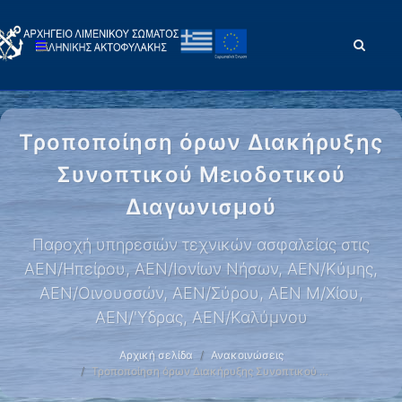
Τροποποίηση όρων Διακήρυξης
Συνοπτικού Μειοδοτικού
Διαγωνισμού
Παροχή υπηρεσιών τεχνικών ασφαλείας στις
ΑΕΝ/Ηπείρου, ΑΕΝ/Ιονίων Νήσων, ΑΕΝ/Κύμης,
ΑΕΝ/Οινουσσών, ΑΕΝ/Σύρου, ΑΕΝ Μ/Χίου,
ΑΕΝ/'Υδρας, ΑΕΝ/Καλύμνου
Αρχική σελίδα
Ανακοινώσεις
Τροποποίηση όρων Διακήρυξης Συνοπτικού …