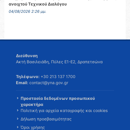
ανοιχτού Τεχνικού Διαλόγου
04/08/2026 2:26 μμ.
Διεύθυνση
Ακτή Βασιλειάδη, Πύλες Ε1-Ε2, Δραπετσώνα
Τηλέφωνο:
+30 213 137 1700
Email:
contact@yna.gov.gr
Προστασία δεδομένων προσωπικού
χαρακτήρα
Πολιτική για αρχεία καταγραφής και cookies
Δήλωση προσβασιμότητας
Όροι χρήσης