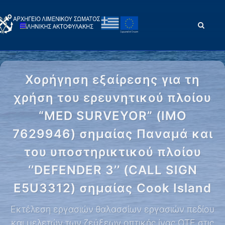
Χορήγηση εξαίρεσης για τη
χρήση του ερευνητικού πλοίου
“MED SURVEYOR” (IMO
7629946) σημαίας Παναμά και
του υποστηρικτικού πλοίου
‘’DEFENDER 3’’ (CALL SIGN
E5U3312) σημαίας Cook Island
Εκτέλεση εργασιών θαλασσίων εργασιών πεδίου
και μελετών των ζεύξεων οπτικής ίνας ΟΤΕ στις