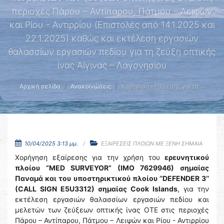
περιοχές Πάρου – Αντίπαρου, Πάτμου – Λειψών
και Ρίου - Αντιρρίου (Επιστολές από 14.1.2025 και
22.1.2025) καθώς και εκτέλεση εργασιών
θαλασσίων εργασιών πεδίου για τη ζεύξη οπτικής
ίνας Αίγινας – Λαγονησίου
Αρχική σελίδα
Ανακοινώσεις
Χορήγηση εξαίρεσης για τη …
10/04/2025 3:13 μμ.
ΕΞΑΙΡΕΣΕΙΣ ΠΛΟΙΩΝ ΜΕ ΞΕΝΗ ΣΗΜΑΙΑ
Χορήγηση εξαίρεσης για την χρήση του
ερευνητικού
πλοίου “MED SURVEYOR” (IMO 7629946) σημαίας
Παναμά και του υποστηρικτικού πλοίου ‘’DEFENDER 3’’
(CALL SIGN E5U3312) σημαίας Cook Islands
, για την
εκτέλεση εργασιών θαλασσίων εργασιών πεδίου και
μελετών των ζεύξεων οπτικής ίνας ΟΤΕ στις περιοχές
Πάρου – Αντίπαρου, Πάτμου – Λειψών και Ρίου - Αντιρρίου