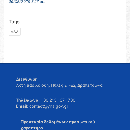
06/08/2026 3:17 μμ.
Tags
ΔΛΑ
Διεύθυνση
Ακτή Βασιλειάδη, Πύλες Ε1-Ε2, Δραπετσώνα
Τηλέφωνο:
+30 213 137 1700
Email:
contact@yna.gov.gr
Προστασία δεδομένων προσωπικού
χαρακτήρα