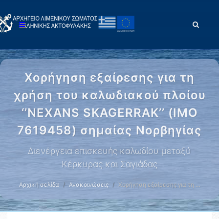
Χορήγηση εξαίρεσης για τη
χρήση του καλωδιακού πλοίου
‘’NEXANS SKAGERRAK’’ (IMO
7619458) σημαίας Νορβηγίας
Διενέργεια επισκευής καλωδίου μεταξύ
Κέρκυρας και Σαγιάδας
Αρχική σελίδα
Ανακοινώσεις
Χορήγηση εξαίρεσης για τη …