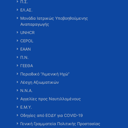
Π.Σ.
ΕΛ.ΑΣ.
Μονάδα Ιατρικώς Υποβοηθούμενης
Αναπαραγωγής
UNHCR
CEPOL
ΕΑΑΝ
Π.Ν.
ΓΕΕΘΑ
Περιοδικό “Λιμενική Ηχώ”
Λέσχη Αξιωματικών
Ν.Ν.Α.
Αγγελίες προς Ναυτιλλομένους
Ε.Μ.Υ.
Οδηγίες από ΕΟΔΥ για COVID-19
Γενική Γραμματεία Πολιτικής Προστασίας