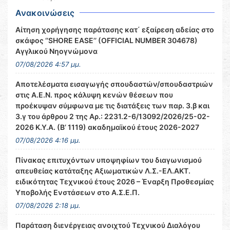
Ανακοινώσεις
Αίτηση χορήγησης παράτασης κατ΄ εξαίρεση αδείας στο
σκάφος ‘’SHORE EASE’’ (OFFICIAL NUMBER 304678)
Αγγλικού Νηογνώμονα
07/08/2026 4:57 μμ.
Αποτελέσματα εισαγωγής σπουδαστών/σπουδαστριών
στις Α.Ε.Ν. προς κάλυψη κενών θέσεων που
προέκυψαν σύμφωνα με τις διατάξεις των παρ. 3.β και
3.γ του άρθρου 2 της Αρ.: 2231.2-6/13092/2026/25-02-
2026 Κ.Υ.Α. (Β’ 1119) ακαδημαϊκού έτους 2026-2027
07/08/2026 4:16 μμ.
Πίνακας επιτυχόντων υποψηφίων του διαγωνισμού
απευθείας κατάταξης Αξιωματικών Λ.Σ.-ΕΛ.ΑΚΤ.
ειδικότητας Τεχνικού έτους 2026 – Έναρξη Προθεσμίας
Υποβολής Ενστάσεων στο Α.Σ.Ε.Π.
07/08/2026 2:18 μμ.
Παράταση διενέργειας ανοιχτού Τεχνικού Διαλόγου