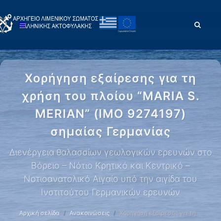
Χορήγηση εξαίρεσης για τη
χρήση του πλοίου “MARIA S.
MERIAN” (IMO 9274197)
σημαίας Γερμανίας
Διενέργεια θαλασσίων γεωλογικών ερευνών στο
Βόρειο – Νότιο Κρητικό και Κεντρικό –
Νοτιοανατολικό Αιγαίο υπό την αιγίδα του
Ινστιτούτου Γερμανικών ερευνών
Αρχική σελίδα
Ανακοινώσεις
Χορήγηση εξαίρεσης για τη …