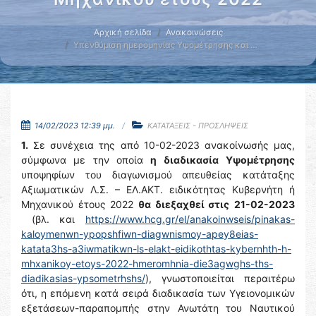
Αρχική σελίδα
Ανακοινώσεις
Υπενθύμιση ημερομηνίας Υψομέτρησης και …
14/02/2023 12:39 μμ.
ΚΑΤΑΤΑΞΕΙΣ - ΠΡΟΣΛΗΨΕΙΣ
1.
Σε συνέχεια της από 10-02-2023 ανακοίνωσής μας,
σύμφωνα με την οποία
η διαδικασία
Υψομέτρησης
υποψηφίων του διαγωνισμού απευθείας κατάταξης
Αξιωματικών Λ.Σ. – ΕΛ.ΑΚΤ. ειδικότητας Κυβερνήτη ή
Μηχανικού έτους 2022
θα διεξαχθεί στις
21-02-2023
(βλ. και
https://www.hcg.gr/el/anakoinwseis/pinakas-
kaloymenwn-ypopshfiwn-diagwnismoy-apey8eias-
katata3hs-a3iwmatikwn-ls-elakt-eidikothtas-kybernhth-h-
mhxanikoy-etoys-2022-hmeromhnia-die3agwghs-ths-
diadikasias-ypsometrhshs/
), γνωστοποιείται περαιτέρω
ότι, η επόμενη κατά σειρά διαδικασία των Υγειονομικών
εξετάσεων-παραπομπής στην Ανωτάτη του Ναυτικού