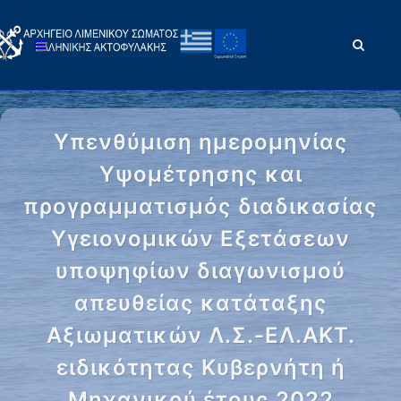
Υπενθύμιση ημερομηνίας
Υψομέτρησης και
προγραμματισμός διαδικασίας
Υγειονομικών Εξετάσεων
υποψηφίων διαγωνισμού
απευθείας κατάταξης
Αξιωματικών Λ.Σ.-ΕΛ.ΑΚΤ.
ειδικότητας Κυβερνήτη ή
Μηχανικού έτους 2022