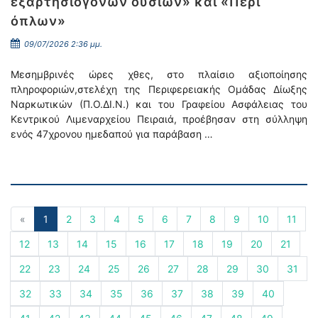
εξαρτησιογόνων ουσιών» και «Περί
όπλων»
09/07/2026 2:36 μμ.
Μεσημβρινές ώρες χθες, στο πλαίσιο αξιοποίησης
πληροφοριών,στελέχη της Περιφερειακής Ομάδας Δίωξης
Ναρκωτικών (Π.Ο.ΔΙ.Ν.) και του Γραφείου Ασφάλειας του
Κεντρικού Λιμεναρχείου Πειραιά, προέβησαν στη σύλληψη
ενός 47χρονου ημεδαπού για παράβαση …
«
1
2
3
4
5
6
7
8
9
10
11
12
13
14
15
16
17
18
19
20
21
22
23
24
25
26
27
28
29
30
31
32
33
34
35
36
37
38
39
40