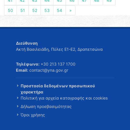
41
42
43
44
45
46
47
48
49
50
51
52
53
54
»
Διεύθυνση
Ακτή Βασιλειάδη, Πύλες Ε1-Ε2, Δραπετσώνα
Τηλέφωνο:
+30 213 137 1700
Email:
contact@yna.gov.gr
Προστασία δεδομένων προσωπικού
χαρακτήρα
Πολιτική για αρχεία καταγραφής και cookies
Δήλωση προσβασιμότητας
Όροι χρήσης