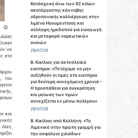
Κατάσχεση άνω των 92 κιλών
ακατέργαστης κάνναβης
υδροπονικής καλλιέργειας στον
λιμένα Ηγουμενίτσας και
σύλληψη ημεδαπού για εισαγωγή
και μεταφορά ναρκωτικών
μέρας
ουσιών
«Ocean
ούν να
29/07/26
ίς στο
Β. Κικίλιας για ακτοπλοϊκά
εισιτήρια: «Πετύχαμε να μην
άρχου
αυξηθούν οι τιμές στα εισιτήρια
, του
για δεύτερη συνεχόμενη χρονιά –
ηγείου
Η προσπάθεια για συγκράτηση
ικής,
και μείωση των τιμών
ωφελών
συνεχίζεται εν μέσω πολέμου»
28/07/26
ων και
νικές
Β. Κικίλιας από Κυλλήνη: «Το
ε όλες
Λιμενικό στην πρώτη γραμμή για
ηρίζει
την ασφάλεια χιλιάδων