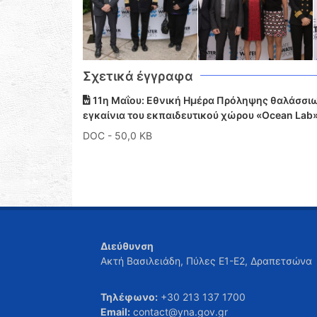
Σχετικά έγγραφα
11η Μαΐου: Εθνική Ημέρα Πρόληψης θαλάσσιω
εγκαίνια του εκπαιδευτικού χώρου «Οcean Lab»
DOC
- 50,0 KB
Διεύθυνση
Ακτή Βασιλειάδη, Πύλες Ε1-Ε2, Δραπετσώνα
Τηλέφωνο:
+30 213 137 1700
Email:
contact@yna.gov.gr