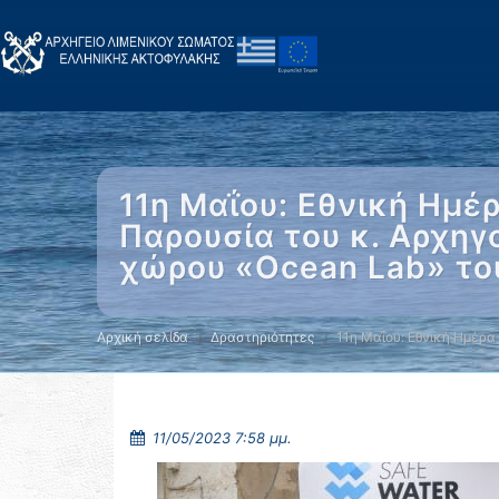
11η Μαΐου: Εθνική Ημ
Παρουσία του κ. Αρχηγ
χώρου «Οcean Lab» του
Αρχική σελίδα
Δραστηριότητες
11η Μαΐου: Εθνική Ημέρα
11/05/2023 7:58 μμ.