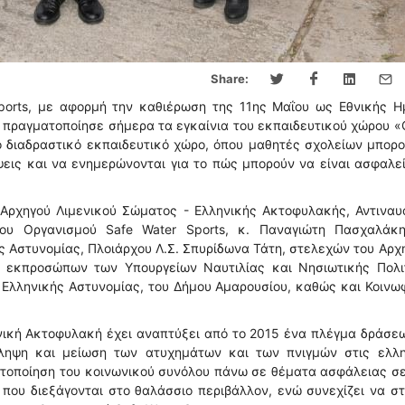
Share:
ports, με αφορμή την καθιέρωση της 11ης Μαΐου ως Εθνικής Η
πραγματοποίησε σήμερα τα εγκαίνια του εκπαιδευτικού χώρου 
1ο διαδραστικό εκπαιδευτικό χώρο, όπου μαθητές σχολείων μπορ
εις και να ενημερώνονται για το πώς μπορούν να είναι ασφαλε
 Αρχηγού Λιμενικού Σώματος - Ελληνικής Ακτοφυλακής, Αντιναυ
του Οργανισμού Safe Water Sports, κ. Παναγιώτη Πασχαλάκη
ς Αστυνομίας, Πλοιάρχου Λ.Σ. Σπυρίδωνα Τάτη, στελεχών του Αρχ
 εκπροσώπων των Υπουργείων Ναυτιλίας και Νησιωτικής Πολιτ
 Ελληνικής Αστυνομίας, του Δήμου Αμαρουσίου, καθώς και Κοιν
ηνική Ακτοφυλακή έχει αναπτύξει από το 2015 ένα πλέγμα δράσε
ληψη και μείωση των ατυχημάτων και των πνιγμών στις ελλη
ητοποίηση του κοινωνικού συνόλου πάνω σε θέματα ασφάλειας σ
 που διεξάγονται στο θαλάσσιο περιβάλλον, ενώ συνεχίζει να στ