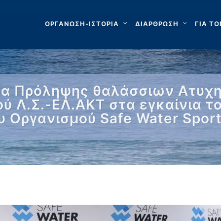
ΟΡΓΑΝΩΣΗ-ΙΣΤΟΡΙΑ
ΔΙΑΡΘΡΩΣΗ
ΓΙΑ ΤΟ
έρα Πρόληψης θαλάσσιων Ατυχ
ού Λ.Σ.-ΕΛ.ΑΚΤ στα εγκαίνια τ
 Οργανισμού Safe Water Spor
 …