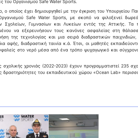
ς του Οργανισμού Safe Water Sports.
, ο οποίος έχει δημιουργηθεί με την έγκριση του Υπουργείου Πα
Οργανισμού Safe Water Sports, με σκοπό να φιλοξενεί δωρε
ν Σχολείων, Γυμνασίων και Λυκείων εντός της Αττικής. Τα π
ιμένου να εξερευνήσουν τους κανόνες ασφαλείας στη θάλασσ
ήση της τεχνολογίας και μια σειρά διαδραστικών παιχνιδιών,
δια αφής, διαδραστική ταινία κ.ά. Έτσι, οι μαθητές εκπαιδεύοντ
σφαλείς στο νερό μέσα από ένα τρόπο ψυχαγωγικό και σύγχρον
ής σχολικής χρονιάς (2022-2023) έχουν προγραμματιστεί 235 σχ
ς δραστηριότητες του εκπαιδευτικού χώρου «Ocean Lab» περισσ