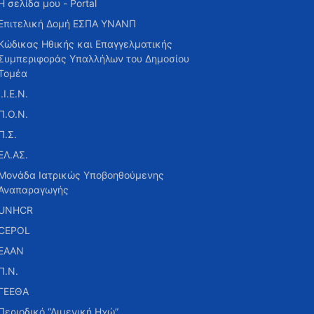
Η σελίδα μου - Portal
Επιτελική Δομή ΕΣΠΑ ΥΝΑΝΠ
Κώδικας Ηθικής και Επαγγελματικής
Συμπεριφοράς Υπαλλήλων του Δημοσίου
Τομέα
Ι.Ι.Ε.Ν.
Π.Ο.Ν.
Π.Σ.
ΕΛ.ΑΣ.
Μονάδα Ιατρικώς Υποβοηθούμενης
Αναπαραγωγής
UNHCR
CEPOL
ΕΑΑΝ
Π.Ν.
ΓΕΕΘΑ
Περιοδικό “Λιμενική Ηχώ”