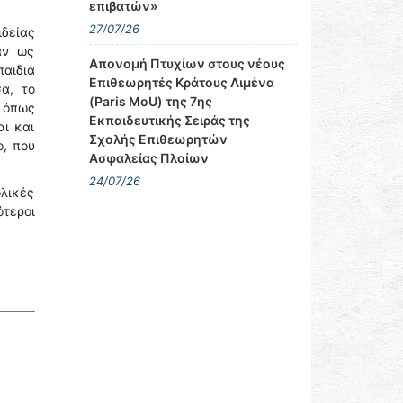
επιβατών»
27/07/26
ιδείας
άν ως
Απονομή Πτυχίων στους νέους
αιδιά
Επιθεωρητές Κράτους Λιμένα
α, το
(Paris MoU) της 7ης
 όπως
Εκπαιδευτικής Σειράς της
αι και
Σχολής Επιθεωρητών
ο, που
Ασφαλείας Πλοίων
24/07/26
ολικές
ότεροι