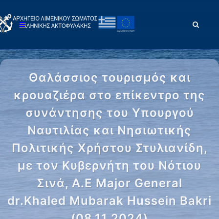
Θαλάσσιος τουρισμός και
κρουαζιέρα στο επίκεντρο της
συνάντησης του Υπουργού
Ναυτιλίας και Νησιωτικής
Πολιτικής Χρήστου Στυλιανίδη,
με τον Κυβερνήτη του Νότιου
Σινά, Α.Ε Major General
dr.Khaled Mubarak Hussein Bakri
(08.11.2024)