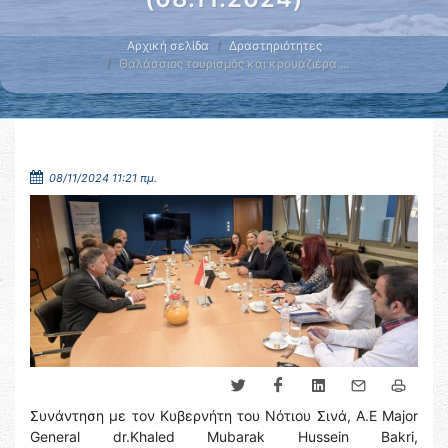
Αρχική σελίδα
Δραστηριότητες
Θαλάσσιος τουρισμός και κρουαζιέρα …
08/11/2024 11:21 πμ.
Συνάντηση με τον Κυβερνήτη του Νότιου Σινά, Α.Ε Major
General dr.Khaled Mubarak Hussein Bakri,