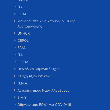
Π.Σ.
ΕΛ.ΑΣ.
Μονάδα Ιατρικώς Υποβοηθούμενης
Αναπαραγωγής
UNHCR
CEPOL
ΕΑΑΝ
Π.Ν.
ΓΕΕΘΑ
Περιοδικό “Λιμενική Ηχώ”
Λέσχη Αξιωματικών
Ν.Ν.Α.
Αγγελίες προς Ναυτιλλομένους
Ε.Μ.Υ.
Οδηγίες από ΕΟΔΥ για COVID-19