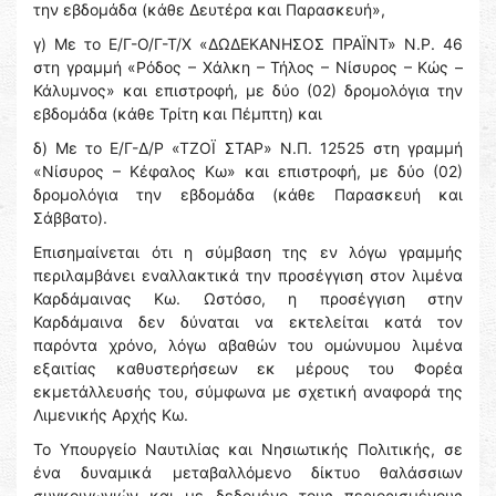
την εβδομάδα (κάθε Δευτέρα και Παρασκευή»,
γ) Με το Ε/Γ-Ο/Γ-Τ/Χ «ΔΩΔΕΚΑΝΗΣΟΣ ΠΡΑΪΝΤ» Ν.Ρ. 46
στη γραμμή «Ρόδος – Χάλκη – Τήλος – Νίσυρος – Κώς –
Κάλυμνος» και επιστροφή, με δύο (02) δρομολόγια την
εβδομάδα (κάθε Τρίτη και Πέμπτη) και
δ) Με το Ε/Γ-Δ/Ρ «ΤΖΟΪ ΣΤΑΡ» Ν.Π. 12525 στη γραμμή
«Νίσυρος – Κέφαλος Κω» και επιστροφή, με δύο (02)
δρομολόγια την εβδομάδα (κάθε Παρασκευή και
Σάββατο).
Επισημαίνεται ότι η σύμβαση της εν λόγω γραμμής
περιλαμβάνει εναλλακτικά την προσέγγιση στον λιμένα
Καρδάμαινας Κω. Ωστόσο, η προσέγγιση στην
Καρδάμαινα δεν δύναται να εκτελείται κατά τον
παρόντα χρόνο, λόγω αβαθών του ομώνυμου λιμένα
εξαιτίας καθυστερήσεων εκ μέρους του Φορέα
εκμετάλλευσής του, σύμφωνα με σχετική αναφορά της
Λιμενικής Αρχής Κω.
Το Υπουργείο Ναυτιλίας και Νησιωτικής Πολιτικής, σε
ένα δυναμικά μεταβαλλόμενο δίκτυο θαλάσσιων
συγκοινωνιών και με δεδομένο τους περιορισμένους