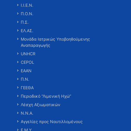
Ι.Ι.Ε.Ν.
Π.Ο.Ν.
Π.Σ.
ΕΛ.ΑΣ.
Μονάδα Ιατρικώς Υποβοηθούμενης
Αναπαραγωγής
UNHCR
CEPOL
ΕΑΑΝ
Π.Ν.
ΓΕΕΘΑ
Περιοδικό “Λιμενική Ηχώ”
Λέσχη Αξιωματικών
Ν.Ν.Α.
Αγγελίες προς Ναυτιλλομένους
Ε.Μ.Υ.