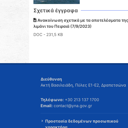
Σχετικά έγγραφα
Ανακοίνωση σχετικά με τα αποτελέσματα της 
λιμάνι του Πειραιά (7/9/2023)
DOC
- 231,5 KB
Διεύθυνση
Ακτή Βασιλειάδη, Πύλες Ε1-Ε2, Δραπετσώνα
Τηλέφωνο:
+30 213 137 1700
Email:
contact@yna.gov.gr
Προστασία δεδομένων προσωπικού
χαρακτήρα