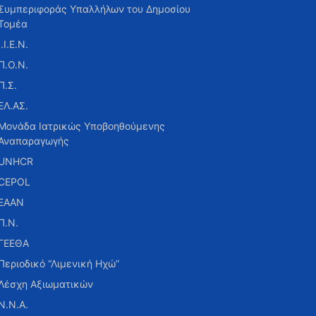
Συμπεριφοράς Υπαλλήλων του Δημοσίου
Τομέα
Ι.Ι.Ε.Ν.
Π.Ο.Ν.
Π.Σ.
ΕΛ.ΑΣ.
Μονάδα Ιατρικώς Υποβοηθούμενης
Αναπαραγωγής
UNHCR
CEPOL
ΕΑΑΝ
Π.Ν.
ΓΕΕΘΑ
Περιοδικό “Λιμενική Ηχώ”
Λέσχη Αξιωματικών
Ν.Ν.Α.