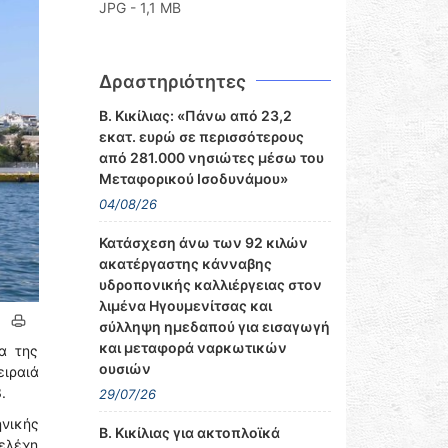
JPG - 1,1 MB
Δραστηριότητες
Β. Κικίλιας: «Πάνω από 23,2
εκατ. ευρώ σε περισσότερους
από 281.000 νησιώτες μέσω του
Μεταφορικού Ισοδυνάμου»
04/08/26
Κατάσχεση άνω των 92 κιλών
ακατέργαστης κάνναβης
υδροπονικής καλλιέργειας στον
λιμένα Ηγουμενίτσας και
σύλληψη ημεδαπού για εισαγωγή
και μεταφορά ναρκωτικών
α της
ουσιών
ειραιά
.
29/07/26
ηνικής
Β. Κικίλιας για ακτοπλοϊκά
τελέχη