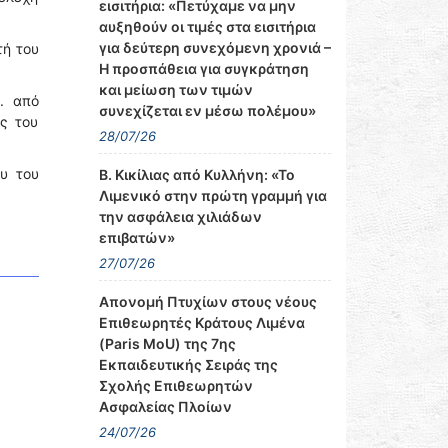
εισιτήρια: «Πετύχαμε να μην
αυξηθούν οι τιμές στα εισιτήρια
για δεύτερη συνεχόμενη χρονιά –
τή του
Η προσπάθεια για συγκράτηση
και μείωση των τιμών
. από
συνεχίζεται εν μέσω πολέμου»
ης του
28/07/26
υ του
Β. Κικίλιας από Κυλλήνη: «Το
Λιμενικό στην πρώτη γραμμή για
την ασφάλεια χιλιάδων
επιβατών»
27/07/26
Απονομή Πτυχίων στους νέους
Επιθεωρητές Κράτους Λιμένα
(Paris MoU) της 7ης
Εκπαιδευτικής Σειράς της
Σχολής Επιθεωρητών
Ασφαλείας Πλοίων
24/07/26