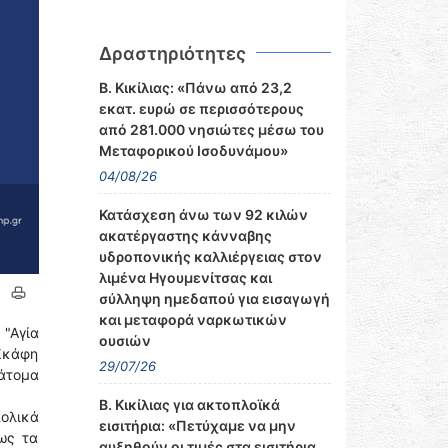
Δραστηριότητες
Β. Κικίλιας: «Πάνω από 23,2
εκατ. ευρώ σε περισσότερους
από 281.000 νησιώτες μέσω του
Μεταφορικού Ισοδυνάμου»
04/08/26
Κατάσχεση άνω των 92 κιλών
ακατέργαστης κάνναβης
υδροπονικής καλλιέργειας στον
λιμένα Ηγουμενίτσας και
σύλληψη ημεδαπού για εισαγωγή
και μεταφορά ναρκωτικών
 "Αγία
ουσιών
 Σκάφη
29/07/26
 άτομα
Β. Κικίλιας για ακτοπλοϊκά
πολικά
εισιτήρια: «Πετύχαμε να μην
ως τα
αυξηθούν οι τιμές στα εισιτήρια