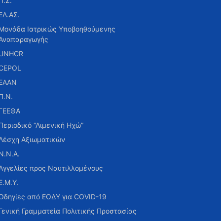
Π.Σ.
ΕΛ.ΑΣ.
Μονάδα Ιατρικώς Υποβοηθούμενης
Αναπαραγωγής
UNHCR
CEPOL
ΕΑΑΝ
Π.Ν.
ΓΕΕΘΑ
Περιοδικό “Λιμενική Ηχώ”
Λέσχη Αξιωματικών
Ν.Ν.Α.
Αγγελίες προς Ναυτιλλομένους
Ε.Μ.Υ.
Οδηγίες από ΕΟΔΥ για COVID-19
Γενική Γραμματεία Πολιτικής Προστασίας