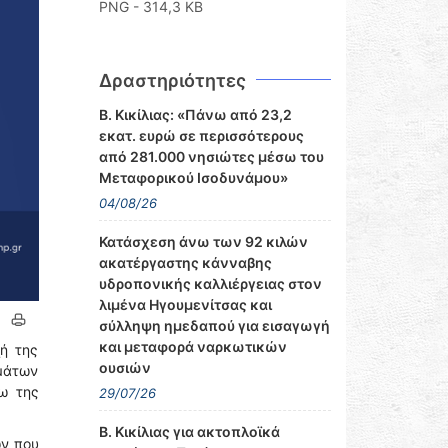
PNG - 314,3 KB
Δραστηριότητες
Β. Κικίλιας: «Πάνω από 23,2
εκατ. ευρώ σε περισσότερους
από 281.000 νησιώτες μέσω του
Μεταφορικού Ισοδυνάμου»
04/08/26
Κατάσχεση άνω των 92 κιλών
ακατέργαστης κάνναβης
υδροπονικής καλλιέργειας στον
λιμένα Ηγουμενίτσας και
σύλληψη ημεδαπού για εισαγωγή
και μεταφορά ναρκωτικών
χή της
ουσιών
ημάτων
ω της
29/07/26
Β. Κικίλιας για ακτοπλοϊκά
ων που