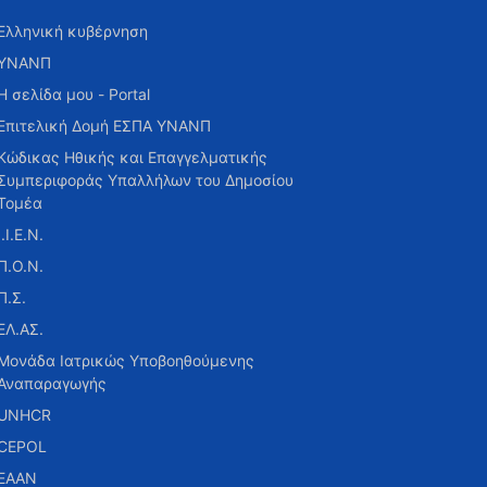
Ελληνική κυβέρνηση
ΥΝΑΝΠ
Η σελίδα μου - Portal
Επιτελική Δομή ΕΣΠΑ ΥΝΑΝΠ
Κώδικας Ηθικής και Επαγγελματικής
Συμπεριφοράς Υπαλλήλων του Δημοσίου
Τομέα
Ι.Ι.Ε.Ν.
Π.Ο.Ν.
Π.Σ.
ΕΛ.ΑΣ.
Μονάδα Ιατρικώς Υποβοηθούμενης
Αναπαραγωγής
UNHCR
CEPOL
ΕΑΑΝ