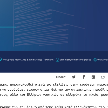
Share:
ικής, παρακολουθεί στενά τις εξελίξεις στην ευρύτερη περιο
 να συνδράμει, εφόσον απαιτηθεί, για την αντιμετώπιση προβλ
τους, αλλά και Ελλήνων ναυτικών σε ελληνόκτητα πλοία, μέσ
άκωσης των επιθέσεων από τους Χούθι κατά ελληνόκτητων πλοί