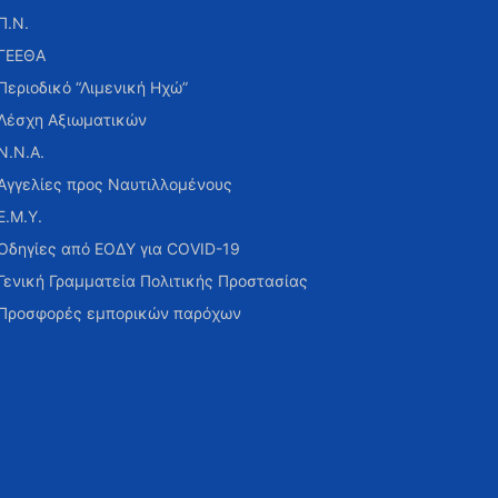
Π.Ν.
ΓΕΕΘΑ
Περιοδικό “Λιμενική Ηχώ”
Λέσχη Αξιωματικών
Ν.Ν.Α.
Αγγελίες προς Ναυτιλλομένους
Ε.Μ.Υ.
Οδηγίες από ΕΟΔΥ για COVID-19
Γενική Γραμματεία Πολιτικής Προστασίας
Προσφορές εμπορικών παρόχων