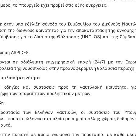
ερο, το Υπουργείο έχει προβεί στις εξής ενέργειες.
ε στην υπό εξέλιξη σύνοδο του Συμβουλίου του Διεθνούς Ναυτι
ση της διεθνούς κοινότητας για την αποκατάσταση της έννομης
Σύμβασης για το Δίκαιο της Θάλασσας (UNCLOS) και της Σύμβασ
ίρηση ASPIDES.
ονται σε αδιάλειπτη επιχειρησιακή επαφή (24/7) με την Ευρω
ασφάλεια της ναυσιπλοΐας στην προαναφερόμενη θαλάσσια περιοχή
υτιλιακή κοινότητα.
ς οδηγίες και συστάσεις προς τη ναυτιλιακή κοινότητα, γι
 λήψη των απαραίτητων προληπτικών μέτρων.
ών.
προστασία των Ελλήνων ναυτικών, οι συστάσεις του Υπουρ
ν - και στα ελληνόκτητα πλοία με σημαία άλλης χώρας, δεδομέν
 αυτά.
στην περιοχή με κύριο γνώμονα την προστασία, με κάθε μέσο