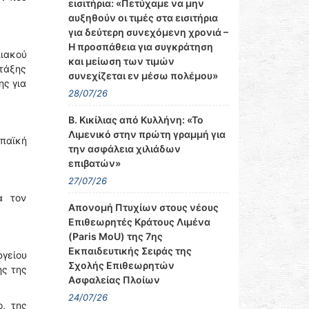
εισιτήρια: «Πετύχαμε να μην
αυξηθούν οι τιμές στα εισιτήρια
για δεύτερη συνεχόμενη χρονιά –
Η προσπάθεια για συγκράτηση
λιακού
και μείωση των τιμών
 τάξης
συνεχίζεται εν μέσω πολέμου»
ης για
28/07/26
Β. Κικίλιας από Κυλλήνη: «Το
Λιμενικό στην πρώτη γραμμή για
παϊκή
την ασφάλεια χιλιάδων
επιβατών»
27/07/26
α τον
Απονομή Πτυχίων στους νέους
Επιθεωρητές Κράτους Λιμένα
(Paris MoU) της 7ης
Εκπαιδευτικής Σειράς της
γείου
Σχολής Επιθεωρητών
ης της
Ασφαλείας Πλοίων
24/07/26
, της