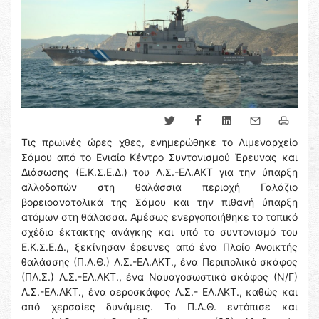
Τις πρωινές ώρες χθες, ενημερώθηκε το Λιμεναρχείο
Σάμου από το Ενιαίο Κέντρο Συντονισμού Έρευνας και
Διάσωσης (Ε.Κ.Σ.Ε.Δ.) του Λ.Σ.-ΕΛ.ΑΚΤ για την ύπαρξη
αλλοδαπών στη θαλάσσια περιοχή Γαλάζιο
βορειοανατολικά της Σάμου και την πιθανή ύπαρξη
ατόμων στη θάλασσα. Αμέσως ενεργοποιήθηκε το τοπικό
σχέδιο έκτακτης ανάγκης και υπό το συντονισμό του
Ε.Κ.Σ.Ε.Δ., ξεκίνησαν έρευνες από ένα Πλοίο Ανοικτής
θαλάσσης (Π.Α.Θ.) Λ.Σ.-ΕΛ.ΑΚΤ., ένα Περιπολικό σκάφος
(ΠΛ.Σ.) Λ.Σ.-ΕΛ.ΑΚΤ., ένα Ναυαγοσωστικό σκάφος (Ν/Γ)
Λ.Σ.-ΕΛ.ΑΚΤ., ένα αεροσκάφος Λ.Σ.- ΕΛ.ΑΚΤ., καθώς και
από χερσαίες δυνάμεις. Το Π.Α.Θ. εντόπισε και