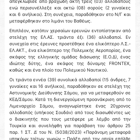
απεγκλώβισε από βραχώδη ακτή τρεις (03) αλλοδαπούς
ενώ περισυνέλλεξε και οκτώ (08) σορούς (2 γυναίκες
και 6 ανήλικοι). Στη συνέχεια, παραδόθηκαν στο Ν/Γ και
μεταφέρθηκαν στο λιμάνι του Βαθέως.
Επιπλέον, κατόπιν χερσαίων ερευνών εντοπίστηκαν από
στελέχη της ΕΛ.ΑΣ. τριάντα έξι (36) αλλοδαποί. Εν
συνεχεία στις έρευνες προστέθηκε ένα ελικόπτερο Λ.Σ.-
ΕΛ.ΑΚΤ., ένα ελικόπτερο της Πολεμικής Αεροπορίας, ένα
σκάφος της ελληνικής ομάδας διάσωσης (Ε.Ο.Δ), ένας
ιδιώτης δύτης, ένα σκάφος της δύναμης FRONTEX,
καθώς και ένα πλοίο του Πολεμικού Ναυτικού.
Οι τριάντα εννέα (39) συνολικά αλλοδαποί (15 άνδρες, 7
γυναίκες και 16 ανήλικοι), παραδόθηκαν σε στελέχη της
Αστυνομικής Διεύθυνσης Σάμου, για να μεταφερθούν σε
ΚΕΔ/Σάμου. Κατά τη διενεργούμενη προανάκριση από το
Λιμεναρχείο Σάμου, αναγνωρίστηκε ένας 20χρονος
αλλοδαπός (υπήκοος Σουδάν) από τους διασωθέντες ως
ο διακινητής που τους μετέφερε με λέμβο από την
Τουρκία και συνελήφθη για παράβαση του άρθρου 25
παρ. 1 ΣΤ. Δ’ του Ν. (5038/2023) «Παράνομη μεταφορά
υπηκόων τρίτων χωρών – Πράξη από την οποία επήλθε