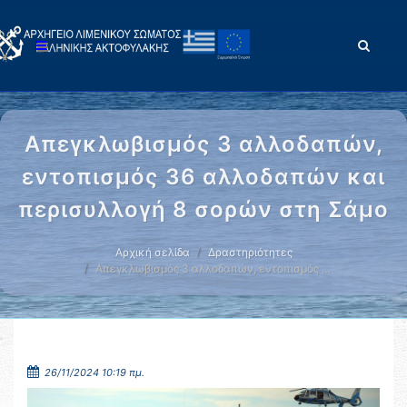
Απεγκλωβισμός 3 αλλοδαπών,
εντοπισμός 36 αλλοδαπών και
περισυλλογή 8 σορών στη Σάμο
Αρχική σελίδα
Δραστηριότητες
Απεγκλωβισμός 3 αλλοδαπών, εντοπισμός …
26/11/2024 10:19 πμ.