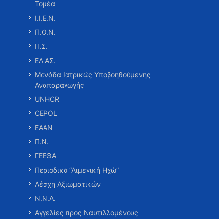
Τομέα
Ι.Ι.Ε.Ν.
Π.Ο.Ν.
Π.Σ.
ΕΛ.ΑΣ.
Μονάδα Ιατρικώς Υποβοηθούμενης
Αναπαραγωγής
UNHCR
CEPOL
ΕΑΑΝ
Π.Ν.
ΓΕΕΘΑ
Περιοδικό “Λιμενική Ηχώ”
Λέσχη Αξιωματικών
Ν.Ν.Α.
Αγγελίες προς Ναυτιλλομένους