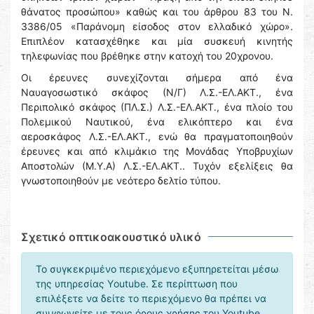
θάνατος προσώπου» καθώς και του άρθρου 83 του Ν.
3386/05 «Παράνομη είσοδος στον ελλαδικό χώρο».
Επιπλέον κατασχέθηκε και μία συσκευή κινητής
τηλεφωνίας που βρέθηκε στην κατοχή του 20χρονου.
Οι έρευνες συνεχίζονται σήμερα από ένα
Ναυαγοσωστικό σκάφος (Ν/Γ) Λ.Σ.-ΕΛ.ΑΚΤ., ένα
Περιπολικό σκάφος (ΠΛ.Σ.) Λ.Σ.-ΕΛ.ΑΚΤ., ένα πλοίο του
Πολεμικού Ναυτικού, ένα ελικόπτερο και ένα
αεροσκάφος Λ.Σ.-ΕΛ.ΑΚΤ., ενώ θα πραγματοποιηθούν
έρευνες και από κλιμάκιο της Μονάδας Υποβρυχίων
Αποστολών (Μ.Υ.Α) Λ.Σ.-ΕΛ.ΑΚΤ.. Τυχόν εξελίξεις θα
γνωστοποιηθούν με νεότερο δελτίο τύπου.
Σχετικό οπτικοακουστικό υλικό
Το συγκεκριμένο περιεχόμενο εξυπηρετείται μέσω
της υπηρεσίας Υoutube. Σε περίπτωση που
επιλέξετε να δείτε το περιεχόμενο θα πρέπει να
συμφωνείτε με τους
όρους χρήσης του Youtube
,