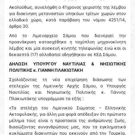
Ακολούθως, συνελήφθη ο 41χρονος χειριστής της λέμβου
για διακίνηση μεταναστών υπηκόων τρίτων χωρών στον
ελλαδικό χώρο, κατά παράβαση του νόμου 4251/14,
άρθρο 30.
Από το Λιμεναρχείο Σάμου που διενεργεί την
προανάκριση κατασχέθηκε η ταχύπλοη μηχανοκίνητη
λέμβος και μία συσκευή κινητής τηλεφωνίας ενώ και οι
δεκαεπτά (17) αλλοδαποί οδηγήθηκαν σε ΚΕΔ Σάμου.
ΔΗΛΩΣΗ ΥΠΟΥΡΓΟΥ ΝΑΥΤΙΛΙΑΣ & ΝΗΣΙΩΤΙΚΗΣ
ΠΟΛΙΤΙΚΗΣ κ. ΓΙΑΝΝΗ ΠΛΑΚΙΩΤΑΚΗ
Σχολιάζοντας τη νέα επιχείρηση διάσωσης των
στελεχών της Λιμενικής Αρχής Σάμου, ο Υπουργός
Ναυτιλίας και Νησιωτικής Πολιτικής κ. Γιάννης
Πλακιωτάκης υπογράμμισε τα εξής :
«Τα στελέχη του Λιμενικού Σώματος – Ελληνικής
Ακτοφυλακής, για άλλη μια φορά απέδειξαν ότι πρώτιστο
μέλημα τους είναι η προστασία της ανθρώπινης ζωής,
διασώζοντας συνανθρώπους μας, που τα εγκληματικά
κυκλώματα διακινητών που εκκινούν από την Τουρκία,