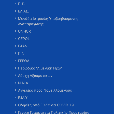
Π.Σ.
ΕΛ.ΑΣ.
Μονάδα Ιατρικώς Υποβοηθούμενης
Αναπαραγωγής
UNHCR
CEPOL
ΕΑΑΝ
Π.Ν.
ΓΕΕΘΑ
Περιοδικό “Λιμενική Ηχώ”
Λέσχη Αξιωματικών
Ν.Ν.Α.
Αγγελίες προς Ναυτιλλομένους
Ε.Μ.Υ.
Οδηγίες από ΕΟΔΥ για COVID-19
Γενική Γραμματεία Πολιτικής Προστασίας