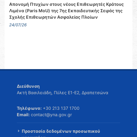
Απονομή Πτυχίων στους νέους Επιθεωρητές Κράτους
Λιμένα (Paris MoU) της 7ης Εκπαιδευτικής Σειράς της
Σχολής Επιθεωρητών Ασφαλείας Πλοίων
24/07/26
Διεύθυνση
Ακτή Βασιλειάδη, Πύλες Ε1-Ε2, Δραπετσώνα
Τηλέφωνο:
+30 213 137 1700
Email:
contact@yna.gov.gr
Προστασία δεδομένων προσωπικού