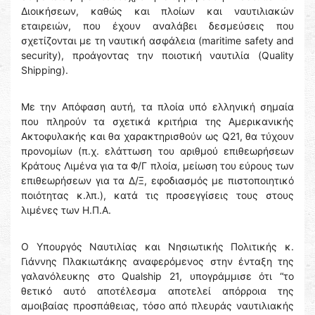
Διοικήσεων, καθώς και πλοίων και ναυτιλιακών
εταιρειών, που έχουν αναλάβει δεσμεύσεις που
σχετίζονται με τη ναυτική ασφάλεια (maritime safety and
security), προάγοντας την ποιοτική ναυτιλία (Quality
Shipping).
Με την Απόφαση αυτή, τα πλοία υπό ελληνική σημαία
που πληρούν τα σχετικά κριτήρια της Αμερικανικής
Ακτοφυλακής και θα χαρακτηρισθούν ως Q21, θα τύχουν
προνομίων (π.χ. ελάττωση του αριθμού επιθεωρήσεων
Κράτους Λιμένα για τα Φ/Γ πλοία, μείωση του εύρους των
επιθεωρήσεων για τα Δ/Ξ, εφοδιασμός με πιστοποιητικό
ποιότητας κ.λπ.), κατά τις προσεγγίσεις τους στους
λιμένες των Η.Π.Α.
Ο Υπουργός Ναυτιλίας και Νησιωτικής Πολιτικής κ.
Γιάννης Πλακιωτάκης αναφερόμενος στην ένταξη της
γαλανόλευκης στο Qualship 21, υπογράμμισε ότι “το
θετικό αυτό αποτέλεσμα αποτελεί απόρροια της
αμοιβαίας προσπάθειας, τόσο από πλευράς ναυτιλιακής