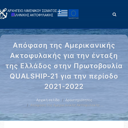
Απόφαση της Αμερικανικής
Ακτοφυλακής για την ένταξη
της Ελλάδος στην Πρωτοβουλία
QUALSHIP-21 για την περίοδο
2021-2022
Αρχική σελίδα
Δραστηριότητες
Απόφαση της Αμερικανικής Ακτοφυλακής …