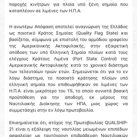
παροχής κινήτρων για πλοία υπό ξένη σημαία που
καταπλέουν σε λιμένες των Η.Π.Α.
Η ανωτέρω Απόφαση αποτελεί αναγνώριση της Ελλάδος
ως ποιοτικό Κράτος Σημαίας (Quality Flag State) και
βασίζεται, σύμφωνα με επιστολή του αρμόδιου γραφείου
της Αμερικανικής Ακτοφυλακής, στην εξαιρετική
απόδοση των υπό Ελληνική Σημαία πλοίων κατά τους
ελέγχους Κράτους Λιμένα (Port State Control) της
Αμερικανικής Ακτοφυλακής κατά το χρονικό διάστημα
των τελευταίων τριών ετών. Σημειώνεται ότι για το εν
λόγω διάστημα, το ποσοστό κράτησης πλοίων υπό
ελληνική σημαία που επιθεωρήθηκαν σε λιμένες των
Η.Π.Α. είναι μικρότερο του 1%, το οποίο συνιστά βασική
προϋπόθεση για την αποδοχή, εκ μέρους της
Ναυτιλιακής Διοίκησης των ΗΠΑ, μιας χώρας να
συμμετάσχει στην εν λόγω πρωτοβουλία.
Επισημαίνεται ότι, στόχος της Πρωτοβουλίας QUALSHIP-
21 είναι η εξάλειψη της ναυτιλίας μειωμένων επιπέδων
ασφαλείας με ταυτόχρονη επιβράβευση Ναυτιλιακών