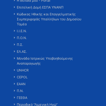
Η σελίδα μου - Portal
Επιτελική Δομή ΕΣΠΑ ΥΝΑΝΠ
Κώδικας Ηθικής και Επαγγελματικής
Συμπεριφοράς Υπαλλήλων του Δημοσίου
Τομέα
Ι.Ι.Ε.Ν.
Π.Ο.Ν.
Π.Σ.
ΕΛ.ΑΣ.
Μονάδα Ιατρικώς Υποβοηθούμενης
Αναπαραγωγής
UNHCR
CEPOL
ΕΑΑΝ
Π.Ν.
ΓΕΕΘΑ
Περιοδικό “Λιμενική Ηχώ”