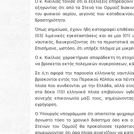
Ο κ. Κικίλιας τόνισε ότι οι εξελίξεις επηρεάζου
εξηγώντας ότι από τα Στενά του Ορμούζ διακιν
του φυσικού αερίου, γεγονός που καταδεικνύει
δραστηριότητα.
Όπως σημείωσε, έχουν ήδη καταγραφεί επιθέσει
(03) λιμενικές εγκαταστάσεις και σε μία (01)
ναυτικός, διευκρινίζοντας ότι τα περιστατικά
Επισήμανε, ωστόσο, ότι υπήρξε πλήγμα με μικρές
Ο κ. Κικίλιας χαρακτήρισε απαράδεκτη τη στοχο
να βρίσκεται εκτός πολεμικών συγκρούσεων, κά
Σε ό,τι αφορά την παρουσία ελληνικής ναυτιλί
βρίσκονται εντός του Περσικού Κόλπου και πέντε
πλοία που συνδέονται με την Ελλάδα, αλλά είνα
στα δέκα (10) ελληνικά πλοία επιβαίνουν ογδό
συνεχής επικοινωνία μαζί τους, σημειώνοντα
εγρήγορση.
Ο Υπουργός υπογράμμισε ότι απαιτείται ψυχραιμ
άγνωστο τόσο το χρονικό διάστημα όσο και ο
Στενών του Ορμούζ θα προκαλούσε τεράστιες 
σημειώνοντας ότι όσα πλοία συνεχίζουν να κατ