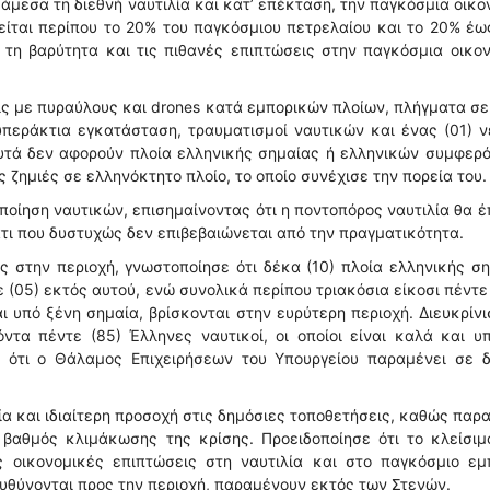
ν άμεσα τη διεθνή ναυτιλία και κατ’ επέκταση, την παγκόσμια οικο
είται περίπου το 20% του παγκόσμιου πετρελαίου και το 20% έ
 τη βαρύτητα και τις πιθανές επιπτώσεις στην παγκόσμια οικο
ς με πυραύλους και drones κατά εμπορικών πλοίων, πλήγματα σε
 υπεράκτια εγκατάσταση, τραυματισμοί ναυτικών και ένας (01) 
 αυτά δεν αφορούν πλοία ελληνικής σημαίας ή ελληνικών συμφερ
 ζημιές σε ελληνόκτητο πλοίο, το οποίο συνέχισε την πορεία του.
ποίηση ναυτικών, επισημαίνοντας ότι η ποντοπόρος ναυτιλία θα 
τι που δυστυχώς δεν επιβεβαιώνεται από την πραγματικότητα.
ας στην περιοχή, γνωστοποίησε ότι δέκα (10) πλοία ελληνικής σ
 (05) εκτός αυτού, ενώ συνολικά περίπου τριακόσια είκοσι πέντε
ι υπό ξένη σημαία, βρίσκονται στην ευρύτερη περιοχή. Διευκρίνι
ντα πέντε (85) Έλληνες ναυτικοί, οι οποίοι είναι καλά και υ
ς ότι ο Θάλαμος Επιχειρήσεων του Υπουργείου παραμένει σε δ
ία και ιδιαίτερη προσοχή στις δημόσιες τοποθετήσεις, καθώς παρ
 βαθμός κλιμάκωσης της κρίσης. Προειδοποίησε ότι το κλείσιμ
οικονομικές επιπτώσεις στη ναυτιλία και στο παγκόσμιο εμπ
ευθύνονται προς την περιοχή, παραμένουν εκτός των Στενών.