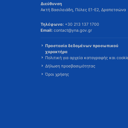
Διεύθυνση
Ακτή Βασιλειάδη, Πύλες Ε1-Ε2, Δραπετσώνα
Τηλέφωνο:
+30 213 137 1700
Email:
contact@yna.gov.gr
Προστασία δεδομένων προσωπικού
χαρακτήρα
Πολιτική για αρχεία καταγραφής και cooki
Δήλωση προσβασιμότητας
Όροι χρήσης