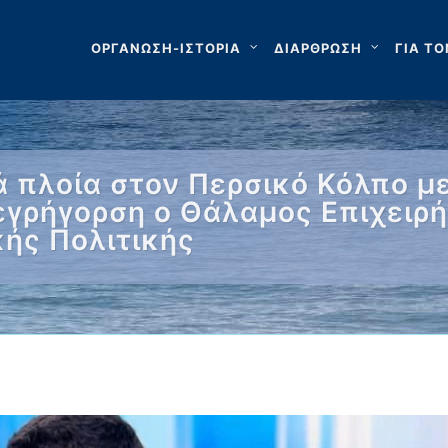
ΟΡΓΑΝΩΣΗ-ΙΣΤΟΡΙΑ
ΔΙΑΡΘΡΩΣΗ
ΓΙΑ ΤΟ
κά πλοία στον Περσικό Κόλπο 
 εγρήγορση ο Θάλαμος Επιχειρ
κής Πολιτικής
…