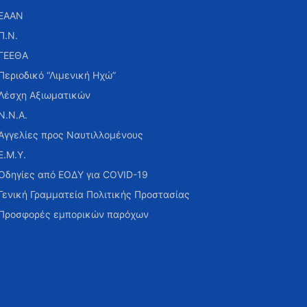
ΕΑΑΝ
Π.Ν.
ΓΕΕΘΑ
Περιοδικό “Λιμενική Ηχώ”
Λέσχη Αξιωματικών
Ν.Ν.Α.
Αγγελίες προς Ναυτιλλομένους
Ε.Μ.Υ.
Οδηγίες από ΕΟΔΥ για COVID-19
Γενική Γραμματεία Πολιτικής Προστασίας
Προσφορές εμπορικών παρόχων