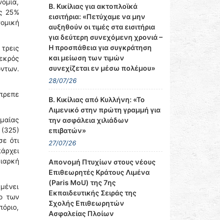
νομία,
Β. Κικίλιας για ακτοπλοϊκά
ως 25%
εισιτήρια: «Πετύχαμε να μην
νομική
αυξηθούν οι τιμές στα εισιτήρια
για δεύτερη συνεχόμενη χρονιά –
Η προσπάθεια για συγκράτηση
 τρεις
και μείωση των τιμών
νεκρός
συνεχίζεται εν μέσω πολέμου»
όντων.
28/07/26
έπρεπε
Β. Κικίλιας από Κυλλήνη: «Το
Λιμενικό στην πρώτη γραμμή για
ημαίας
την ασφάλεια χιλιάδων
 (325)
επιβατών»
σε ότι
27/07/26
πάρχει
ιαρκή
Απονομή Πτυχίων στους νέους
Επιθεωρητές Κράτους Λιμένα
(Paris MoU) της 7ης
αμένει
Εκπαιδευτικής Σειράς της
ο των
Σχολής Επιθεωρητών
όριο,
Ασφαλείας Πλοίων