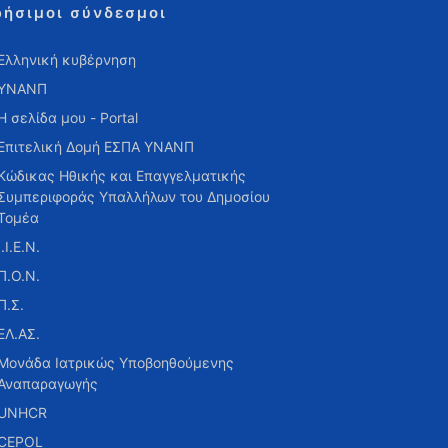
ρήσιμοι σύνδεσμοι
Ελληνική κυβέρνηση
ΥΝΑΝΠ
Η σελίδα μου - Portal
Επιτελική Δομή ΕΣΠΑ ΥΝΑΝΠ
Κώδικας Ηθικής και Επαγγελματικής
Συμπεριφοράς Υπαλλήλων του Δημοσίου
Τομέα
Ι.Ι.Ε.Ν.
Π.Ο.Ν.
Π.Σ.
ΕΛ.ΑΣ.
Μονάδα Ιατρικώς Υποβοηθούμενης
Αναπαραγωγής
UNHCR
CEPOL