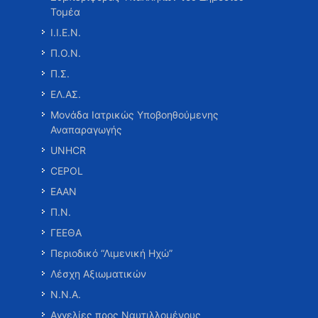
Τομέα
Ι.Ι.Ε.Ν.
Π.Ο.Ν.
Π.Σ.
ΕΛ.ΑΣ.
Μονάδα Ιατρικώς Υποβοηθούμενης
Αναπαραγωγής
UNHCR
CEPOL
ΕΑΑΝ
Π.Ν.
ΓΕΕΘΑ
Περιοδικό “Λιμενική Ηχώ”
Λέσχη Αξιωματικών
Ν.Ν.Α.
Αγγελίες προς Ναυτιλλομένους