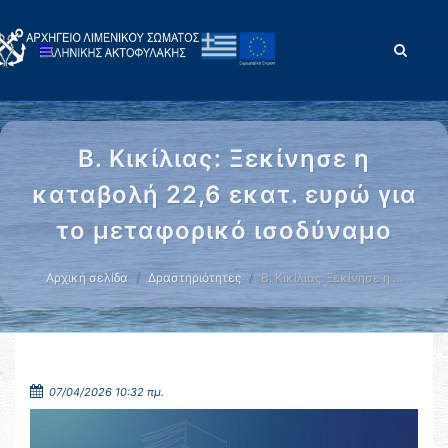
Β. Κικίλιας: Ξεκίνησε η
καταβολή 22,6 εκατ. ευρώ για
το μεταφορικό ισοδύναμο
Αρχική σελίδα
Δραστηριότητες
Β. Κικίλιας: Ξεκίνησε η …
07/04/2026 10:32 πμ.