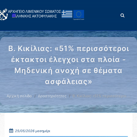
Β. Κικίλιας: «51% περισσότεροι
έκτακτοι έλεγχοι στα πλοία -
Μηδενική ανοχή σε θέματα
ασφάλειας»
Αρχική σελίδα
Δραστηριότητες
Β. Κικίλιας: «51% περισσότεροι …
25/05/2026 μεσημέρι