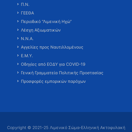
Π.Ν.
ΓΕΕΘΑ
Περιοδικό “Λιμενική Ηχώ”
Λέσχη Αξιωματικών
Ν.Ν.Α.
Αγγελίες προς Ναυτιλλομένους
Ε.Μ.Υ.
Οδηγίες από ΕΟΔΥ για COVID-19
Γενική Γραμματεία Πολιτικής Προστασίας
Προσφορές εμπορικών παρόχων
Copyright © 2021-25 Λιμενικό Σώμα-Ελληνική Ακτοφυλακή