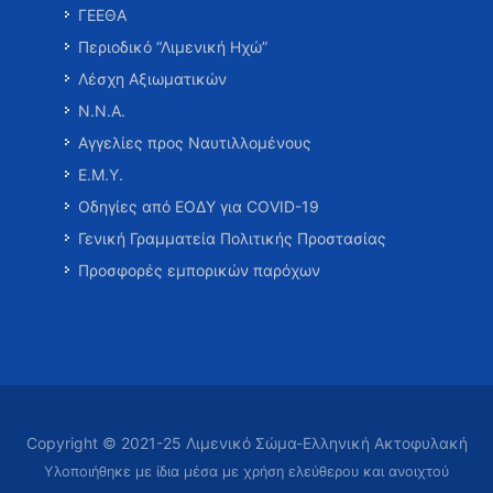
ΓΕΕΘΑ
Περιοδικό “Λιμενική Ηχώ”
Λέσχη Αξιωματικών
Ν.Ν.Α.
Αγγελίες προς Ναυτιλλομένους
Ε.Μ.Υ.
Οδηγίες από ΕΟΔΥ για COVID-19
Γενική Γραμματεία Πολιτικής Προστασίας
Προσφορές εμπορικών παρόχων
Copyright © 2021-25 Λιμενικό Σώμα-Ελληνική Ακτοφυλακή
Υλοποιήθηκε με ίδια μέσα με χρήση ελεύθερου και ανοιχτού