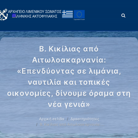
Β. Κικίλιας από
Αιτωλοακαρνανία:
«Επενδύοντας σε λιμάνια,
ναυτιλία και τοπικές
οικονομίες, δίνουμε όραμα στη
νέα γενιά»
Αρχική σελίδα
Δραστηριότητες
Β. Κικίλιας από Αιτωλοακαρνανία: …