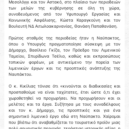
Μεσολόγγι και τον Αστακό, στο πλαίσιο των περιοδειών
των μελών της κυβέρνησης σε όλη τη χώρα,
συνοδευόμενος από τον Υφυπουργό Εργασίας και
Κοινωνικής Ασφάλισης, Κώστα Καραγκούνη και τον
Βουλευτή ΝΔ Αιτωλοακαρνανίας, Θανάση Παπαθανάση.
Πρώτος σταθμός της περιοδείας ήταν η Ναύπακτος,
όπου ο Υπουργός πραγματοποίησε σύσκεψη με τον
Δήμαρχο, Βασίλειο Γκίζα, τον Πρόεδρο του Λιμενικού
Ταμείου, Σπυρίδωνα Τσέλιο, καθώς και εκπροσώπους
τοπικών φορέων, με αντικείμενο την πορεία των
λιμενικών έργων και τις προοπτικές ανάπτυξης της
Ναυπάκτου.
Ο κ. Κικίλιας τόνισε ότι «κινούνται οι διαδικασίες και
προσπαθούμε να είναι ταχύτατες, έτσι ώστε ό,τι έχει
χωροθετηθεί να προχωρήσει. Να προχωρήσουν και οι
μελέτες και τα έργα. Συζήτησα με τους συναδέλφους
και τον κ. Δήμαρχο, τις προοπτικές και για ένα
σημαντικό λιμενικό έργο εδώ στη Ναύπακτο. Χαίρομαι
που βλέπω ότι αναβαθμίζεται το τουριστικό προϊόν μιας
πολύ σημαντικής περιοχής, τεράστιας ιστορικής αξίας, η