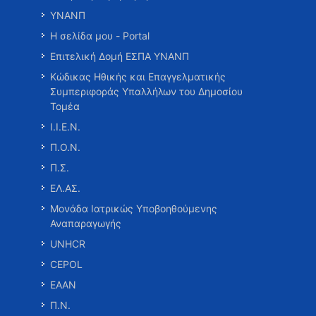
ΥΝΑΝΠ
Η σελίδα μου - Portal
Επιτελική Δομή ΕΣΠΑ ΥΝΑΝΠ
Κώδικας Ηθικής και Επαγγελματικής
Συμπεριφοράς Υπαλλήλων του Δημοσίου
Τομέα
Ι.Ι.Ε.Ν.
Π.Ο.Ν.
Π.Σ.
ΕΛ.ΑΣ.
Μονάδα Ιατρικώς Υποβοηθούμενης
Αναπαραγωγής
UNHCR
CEPOL
ΕΑΑΝ
Π.Ν.