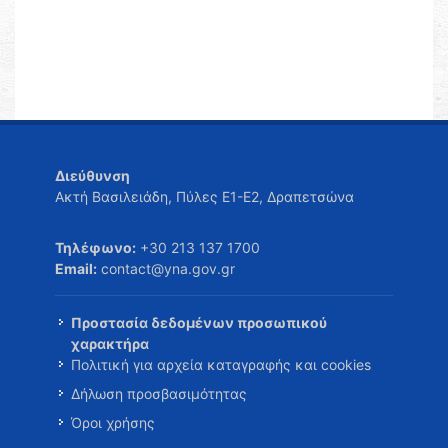
Διεύθυνση
Ακτή Βασιλειάδη, Πύλες Ε1-Ε2, Δραπετσώνα
Τηλέφωνο:
+30 213 137 1700
Email:
contact@yna.gov.gr
Προστασία δεδομένων προσωπικού
χαρακτήρα
Πολιτική για αρχεία καταγραφής και cookies
Δήλωση προσβασιμότητας
Όροι χρήσης