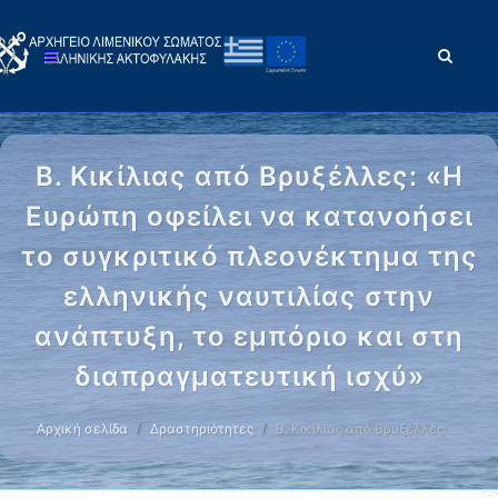
Β. Κικίλιας από Βρυξέλλες: «Η
Ευρώπη οφείλει να κατανοήσει
το συγκριτικό πλεονέκτημα της
ελληνικής ναυτιλίας στην
ανάπτυξη, το εμπόριο και στη
διαπραγματευτική ισχύ»
Αρχική σελίδα
Δραστηριότητες
Β. Κικίλιας από Βρυξέλλες: …