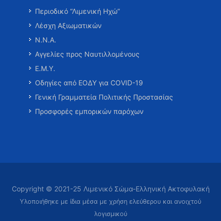
Περιοδικό “Λιμενική Ηχώ”
Λέσχη Αξιωματικών
Ν.Ν.Α.
Αγγελίες προς Ναυτιλλομένους
Ε.Μ.Υ.
Οδηγίες από ΕΟΔΥ για COVID-19
Γενική Γραμματεία Πολιτικής Προστασίας
Προσφορές εμπορικών παρόχων
Copyright © 2021-25 Λιμενικό Σώμα-Ελληνική Ακτοφυλακή
Υλοποιήθηκε με ίδια μέσα με χρήση ελεύθερου και ανοιχτού
λογισμικού