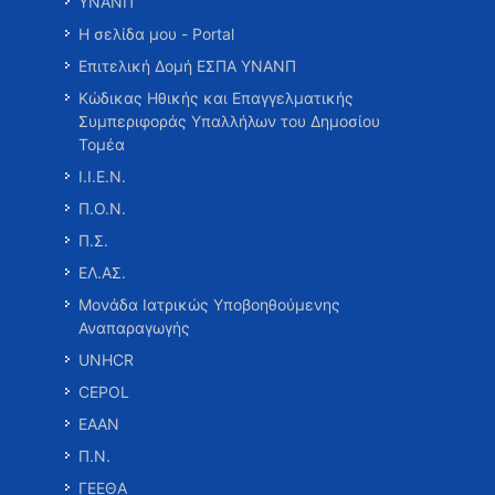
ΥΝΑΝΠ
Η σελίδα μου - Portal
Επιτελική Δομή ΕΣΠΑ ΥΝΑΝΠ
Κώδικας Ηθικής και Επαγγελματικής
Συμπεριφοράς Υπαλλήλων του Δημοσίου
Τομέα
Ι.Ι.Ε.Ν.
Π.Ο.Ν.
Π.Σ.
ΕΛ.ΑΣ.
Μονάδα Ιατρικώς Υποβοηθούμενης
Αναπαραγωγής
UNHCR
CEPOL
ΕΑΑΝ
Π.Ν.
ΓΕΕΘΑ