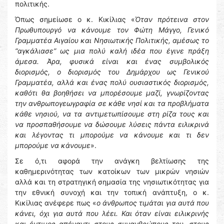
πολιτικής.
Όπως σημείωσε ο κ. Κικίλιας «
Όταν πρότεινα στον
Πρωθυπουργό να κάνουμε τον Φώτη Μάγγο, Γενικό
Γραμματέα Αιγαίου και Νησιωτικής Πολιτικής, αμέσως το
“αγκάλιασε” ως μια πολύ καλή ιδέα που έγινε πράξη
άμεσα. Άρα, φυσικά είναι και ένας συμβολικός
διορισμός, ο διορισμός του Δημάρχου ως Γενικού
Γραμματέα, αλλά και ένας πολύ ουσιαστικός διορισμός,
καθότι θα βοηθήσει να μπορέσουμε μαζί, γνωρίζοντας
την ανθρωπογεωγραφία σε κάθε νησί και τα προβλήματα
κάθε νησιού, να τα αντιμετωπίσουμε στη ρίζα τους και
να προσπαθήσουμε να δώσουμε λύσεις πάντα ειλικρινά
και λέγοντας τι μπορούμε να κάνουμε και τι δεν
μπορούμε να κάνουμε
».
Σε ό,τι αφορά την ανάγκη βελτίωσης της
καθημερινότητας των κατοίκων των μικρών νησιών
αλλά και τη στρατηγική σημασία της νησιωτικότητας για
την εθνική συνοχή και την τοπική ανάπτυξη, ο κ.
Κικίλιας ανέφερε πως «
ο άνθρωπος τιμάται για αυτά που
κάνει, όχι για αυτά που λέει. Και όταν είναι ειλικρινής
και έντιμος απέναντι στους συνανθρώπους του, στους