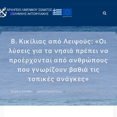
Β. Κικίλιας από Λειψούς: «Οι
λύσεις για τα νησιά πρέπει να
προέρχονται από ανθρώπους
που γνωρίζουν βαθιά τις
τοπικές ανάγκες»
Αρχική σελίδα
Δραστηριότητες
Β. Κικίλιας από Λειψούς: …