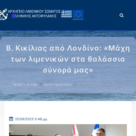
Β. Κικίλιας από Λονδίνο: «Μάχη
των λιμενικών στα θαλάσσια
σύνορά μας»
Αρχική σελίδα
Δραστηριότητες
Β. Κικίλιας από Λονδίνο: …
15/09/2025 5:48 μμ.