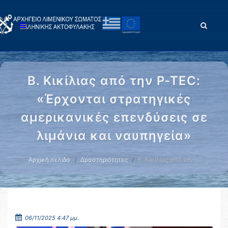
Β. Κικίλιας από την P-TEC:
«Έρχονται στρατηγικές
αμερικανικές επενδύσεις σε
λιμάνια και ναυπηγεία»
Αρχική σελίδα
Δραστηριότητες
Β. Κικίλιας από την …
06/11/2025 4:47 μμ.