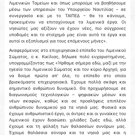
Λιμενικών Ταμείων και όπως μπορούμε να βοηθήσουμε
μέσω των υπηρεσιών του Υπουργείου Ναυτιλίας – σε
συνεργασία και με το ΤΑΙΠΕΔ – θα το κάνουμε,
προκειμένου να επιταχύνουμε τα λιμενικά έργα. Οι
νησιώτες μας αξίζουν να έχουν νέες, πιο σύγχρονες
υποδομές και το στοίχημά μας είναι αυτά τα έργα και
αυτοί οι εξοπλισμοί για τους επόμενους μήνες».
Αναφερόμενος στο επιχειρησιακό επίπεδο του Λιμενικού
Σώματος, ο κ. Κικίλιας, δήλωσε πολύ ευχαριστημένος,
υπογραμμίζοντας πως «Ήρθαμε σήμερα εδώ, μαζί με την
ηγεσία του Λιμενικού Σώματος και τον κύριο Αρχηγό, για
να δούμε πρώτα απ' όλα, το επίπεδο στο οποίο
βρισκόμαστε επιχειρησιακά. Έχουμε πολλά σκάφη και
σημαντικό ανθρώπινο δυναμικό. Θα προχωρήσουμε σε
διαγωνισμούς τεχνολογικών – ψηφιακών μέσων και
νέων σκαφών, καθώς και σε προσλήψεις επιπλέον
ανθρώπινου δυναμικού για τα νησιά μας. Φυσικά και
έχουμε ανθρωπιστικό έργο, οι άντρες και οι γυναίκες του
Λιμενικού έχουν διασώσει χιλιάδες ζωές εδώ, αλλά
έχουμε και τη φύλαξη των θαλασσίων συνόρων μας.
Έχουμε θαλάσσια σύνορα και τα νησιά μας και η