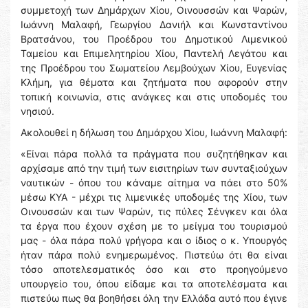
συμμετοχή των Δημάρχων Χίου, Οινουσσών και Ψαρών,
Ιωάννη Μαλαφή, Γεωργίου Δανιήλ και Κωνσταντίνου
Βρατσάνου, του Προέδρου του Δημοτικού Λιμενικού
Ταμείου και Επιμελητηρίου Χίου, Παντελή Λεγάτου και
της Προέδρου του Σωματείου Λεμβούχων Χίου, Ευγενίας
Κλήμη, για θέματα και ζητήματα που αφορούν στην
τοπική κοινωνία, στις ανάγκες και στις υποδομές του
νησιού.
Ακολουθεί η δήλωση του Δημάρχου Χίου, Ιωάννη Μαλαφή:
«Είναι πάρα πολλά τα πράγματα που συζητήθηκαν και
αρχίσαμε από την τιμή των εισιτηρίων των συνταξιούχων
ναυτικών - όπου του κάναμε αίτημα να πάει στο 50%
μέσω ΚΥΑ - μέχρι τις λιμενικές υποδομές της Χίου, των
Οινουσσών και των Ψαρών, τις πύλες Σένγκεν και όλα
τα έργα που έχουν σχέση με το μείγμα του τουρισμού
μας - όλα πάρα πολύ γρήγορα και ο ίδιος ο κ. Υπουργός
ήταν πάρα πολύ ενημερωμένος. Πιστεύω ότι θα είναι
τόσο αποτελεσματικός όσο και στο προηγούμενο
υπουργείο του, όπου είδαμε και τα αποτελέσματα και
πιστεύω πως θα βοηθήσει όλη την Ελλάδα αυτό που έγινε