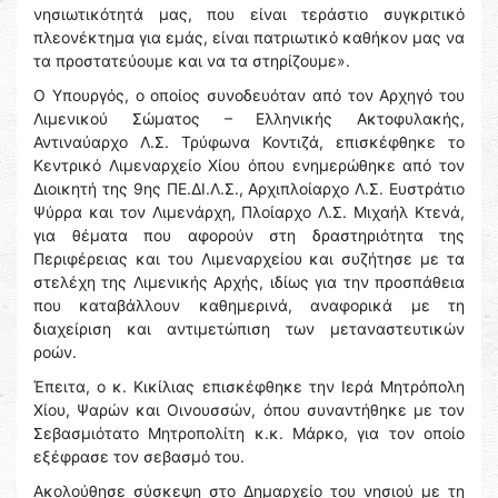
νησιωτικότητά μας, που είναι τεράστιο συγκριτικό
πλεονέκτημα για εμάς, είναι πατριωτικό καθήκον μας να
τα προστατεύουμε και να τα στηρίζουμε».
Ο Υπουργός, ο οποίος συνοδευόταν από τον Αρχηγό του
Λιμενικού Σώματος – Ελληνικής Ακτοφυλακής,
Αντιναύαρχο Λ.Σ. Τρύφωνα Κοντιζά, επισκέφθηκε το
Κεντρικό Λιμεναρχείο Χίου όπου ενημερώθηκε από τον
Διοικητή της 9ης ΠΕ.ΔΙ.Λ.Σ., Αρχιπλοίαρχο Λ.Σ. Ευστράτιο
Ψύρρα και τον Λιμενάρχη, Πλοίαρχο Λ.Σ. Μιχαήλ Κτενά,
για θέματα που αφορούν στη δραστηριότητα της
Περιφέρειας και του Λιμεναρχείου και συζήτησε με τα
στελέχη της Λιμενικής Αρχής, ιδίως για την προσπάθεια
που καταβάλλουν καθημερινά, αναφορικά με τη
διαχείριση και αντιμετώπιση των μεταναστευτικών
ροών.
Έπειτα, ο κ. Κικίλιας επισκέφθηκε την Ιερά Μητρόπολη
Χίου, Ψαρών και Οινουσσών, όπου συναντήθηκε με τον
Σεβασμιότατο Μητροπολίτη κ.κ. Μάρκο, για τον οποίο
εξέφρασε τον σεβασμό του.
Ακολούθησε σύσκεψη στο Δημαρχείο του νησιού με τη