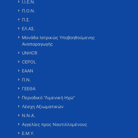
Ι.Ι.Ε.Ν.
Π.Ο.Ν.
Π.Σ.
ΕΛ.ΑΣ.
Μονάδα Ιατρικώς Υποβοηθούμενης
Αναπαραγωγής
UNHCR
CEPOL
ΕΑΑΝ
Π.Ν.
ΓΕΕΘΑ
Περιοδικό “Λιμενική Ηχώ”
Λέσχη Αξιωματικών
Ν.Ν.Α.
Αγγελίες προς Ναυτιλλομένους
Ε.Μ.Υ.