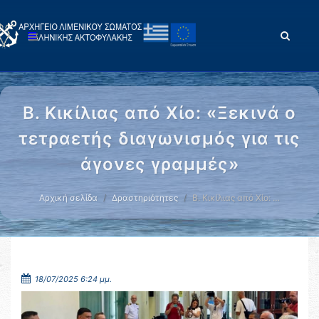
Β. Κικίλιας από Χίο: «Ξεκινά ο
τετραετής διαγωνισμός για τις
άγονες γραμμές»
Αρχική σελίδα
Δραστηριότητες
Β. Κικίλιας από Χίο: …
18/07/2025 6:24 μμ.