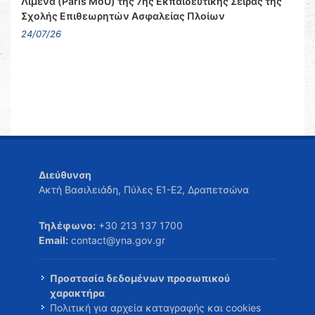
Λιμένα (Paris MoU) της 7ης Εκπαιδευτικής Σειράς της
Σχολής Επιθεωρητών Ασφαλείας Πλοίων
24/07/26
Διεύθυνση
Ακτή Βασιλειάδη, Πύλες Ε1-Ε2, Δραπετσώνα
Τηλέφωνο:
+30 213 137 1700
Email:
contact@yna.gov.gr
Προστασία δεδομένων προσωπικού
χαρακτήρα
Πολιτική για αρχεία καταγραφής και cookies