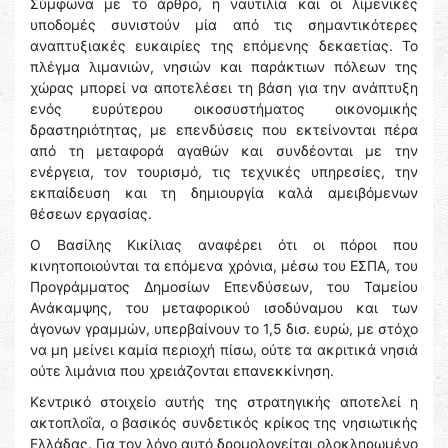
Σύμφωνα με το άρθρο, η ναυτιλία και οι λιμενικές
υποδομές συνιστούν μία από τις σημαντικότερες
αναπτυξιακές ευκαιρίες της επόμενης δεκαετίας. Το
πλέγμα λιμανιών, νησιών και παράκτιων πόλεων της
χώρας μπορεί να αποτελέσει τη βάση για την ανάπτυξη
ενός ευρύτερου οικοσυστήματος οικονομικής
δραστηριότητας, με επενδύσεις που εκτείνονται πέρα
από τη μεταφορά αγαθών και συνδέονται με την
ενέργεια, τον τουρισμό, τις τεχνικές υπηρεσίες, την
εκπαίδευση και τη δημιουργία καλά αμειβόμενων
θέσεων εργασίας.
Ο Βασίλης Κικίλιας αναφέρει ότι οι πόροι που
κινητοποιούνται τα επόμενα χρόνια, μέσω του ΕΣΠΑ, του
Προγράμματος Δημοσίων Επενδύσεων, του Ταμείου
Ανάκαμψης, του μεταφορικού ισοδύναμου και των
άγονων γραμμών, υπερβαίνουν το 1,5 δισ. ευρώ, με στόχο
να μη μείνει καμία περιοχή πίσω, ούτε τα ακριτικά νησιά
ούτε λιμάνια που χρειάζονται επανεκκίνηση.
Κεντρικό στοιχείο αυτής της στρατηγικής αποτελεί η
ακτοπλοΐα, ο βασικός συνδετικός κρίκος της νησιωτικής
Ελλάδας. Για τον λόγο αυτό δρομολογείται ολοκληρωμένο