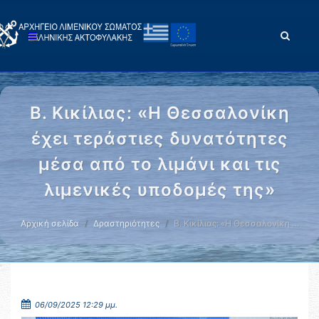
Β. Κικίλιας: «Η Θεσσαλονίκη
έχει τεράστιες δυνατότητες
μέσα από το λιμάνι και τις
λιμενικές υποδομές της»
Αρχική σελίδα
Δραστηριότητες
Β. Κικίλιας: «Η Θεσσαλονίκη …
06/09/2025 12:29 μμ.