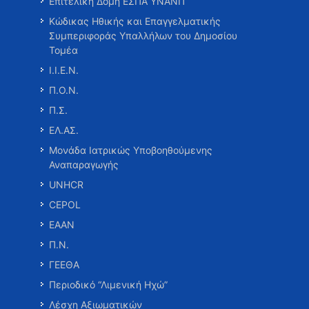
Επιτελική Δομή ΕΣΠΑ ΥΝΑΝΠ
Κώδικας Ηθικής και Επαγγελματικής
Συμπεριφοράς Υπαλλήλων του Δημοσίου
Τομέα
Ι.Ι.Ε.Ν.
Π.Ο.Ν.
Π.Σ.
ΕΛ.ΑΣ.
Μονάδα Ιατρικώς Υποβοηθούμενης
Αναπαραγωγής
UNHCR
CEPOL
ΕΑΑΝ
Π.Ν.
ΓΕΕΘΑ
Περιοδικό “Λιμενική Ηχώ”
Λέσχη Αξιωματικών