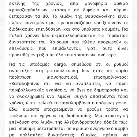
εκείνης της χρονιάς, από μονοψήφιο αριθμό
κρουαζιερόπλοιων φτάσαμε σε διψήφιο και πέρυσι
ξεπέρασαν τα 80. Το λιμάνι της Θεσσαλονίκης είναι
πλέον ευνοημένο με την κρουαζιέρα και ξεκινούν οι
διαδικασίες επενδύσεων και στο υπόλοιπο κομμάτι. Για
πολλά χρόνια δεν εκμεταλλευόμασταν τις τεράστιες
δυνατότητές του. Χαίρομαι που πλέον προχωρούν οι
επενδύσεις που επιβάλλονται, γιατί αυτό δίνει
προστιθέμενη αξία σε όλα τα παραπάνω», ανέφερε.
Για τις υποδομές cargo, σημείωσε ότι οι ρυθμοί
ανάπτυξης στη μεταπολίτευση δεν ήταν σε καμία
περίπτωση ικανοποιητικοί, επισημαίνοντας:
«Καταλαβαίνω ότι για να αναπλαστεί, να πάρει
περιβαλλοντικές εγκρίσεις, να βγει σε δημοπρασία και
να ολοκληρωθεί ένα λιμάνι, συχνά απαιτούνται τόσα
χρόνια, ώστε τελικά το παραλαμβάνει η επόμενη γενιά.
Εδώ, είμαστε υποχρεωμένοι να βρούμε τρόπο να
τρέξουμε πιο γρήγορα τις διαδικασίες. Μια στρατηγική
επένδυση στο λιμάνι της Αλεξανδρούπολης έδειξε πώς
μια υποδομή μετατρέπεται σε κρίσιμο ενεργειακό κόμβο
με πολλαπλές δυνατότητες. Ομοίως, πρέπει να