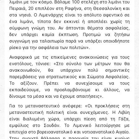
λιμάνι με τον κόσμο. Βάλαμε 100 στελέχη στο λιμάνι του
Πειραιά, 20 επιπλέον στη Ραφήνα, στη Θεσσαλονίκη και
στα νησιά. Ο Λιμενάρχης είναι το απόλυτο αφεντικό σε
ένα λιμάνι, τίποτα δεν εκκινεί ή αποπλέει χωρίς τη
σύμφωνη γνώμη του. Αν άπτονται θέματα ασφαλείας,
δεν υπάρχει καμία έκπτωση. Προτιμώ να ζητήσω
συγγνώμη για ταλαιπωρία παρά να υπάρξει οποιοδήποτε
ρίσκο για την ασφάλεια των πολιτών».
Αναφορικά με τις επικείμενες ανακοινώσεις για τους
ενστόλους, τόνισε: «Στο σύνολο των μέτρων που θα
ανακοινωθούν, θα υπάρχουν πολύ σημαντικές
παρεμβάσεις για στρατιωτικούς και Σώματα Ασφαλείας.
Το αξίζουν. Πρέπει να συνεχίσουμε να τους
εκπαιδεύουμε, να προσλαμβάνουμε κι άλλους, να
δίνουμε τα μέσα και να έχουμε απαιτήσεις».
Για το μεταναστευτικό ανέφερε: «Οι προκλήσεις στη
μεταναστευτική πολιτική είναι συνεχόμενες. Η Λιβύη
είναι διαλυμένη χώρα, υπάρχει πίεση από τη Γάζα,
εμφύλιος στο Σουδάν. Το Λιμενικό λειτούργησε με
επιτυχία στο βορειοανατολικό και νοτιοανατολικό Αιγαίο.
Στην ανοιχτή θάλασσα η παρουσία του είναι κυρίως