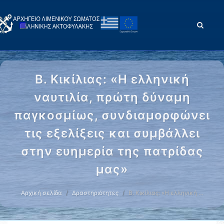
Β. Κικίλιας: «Η ελληνική
ναυτιλία, πρώτη δύναμη
παγκοσμίως, συνδιαμορφώνει
τις εξελίξεις και συμβάλλει
στην ευημερία της πατρίδας
μας»
Αρχική σελίδα
Δραστηριότητες
Β. Κικίλιας: «Η ελληνική …