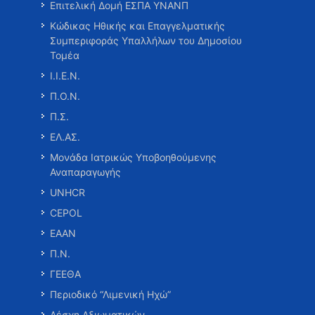
Επιτελική Δομή ΕΣΠΑ ΥΝΑΝΠ
Κώδικας Ηθικής και Επαγγελματικής
Συμπεριφοράς Υπαλλήλων του Δημοσίου
Τομέα
Ι.Ι.Ε.Ν.
Π.Ο.Ν.
Π.Σ.
ΕΛ.ΑΣ.
Μονάδα Ιατρικώς Υποβοηθούμενης
Αναπαραγωγής
UNHCR
CEPOL
ΕΑΑΝ
Π.Ν.
ΓΕΕΘΑ
Περιοδικό “Λιμενική Ηχώ”
Λέσχη Αξιωματικών