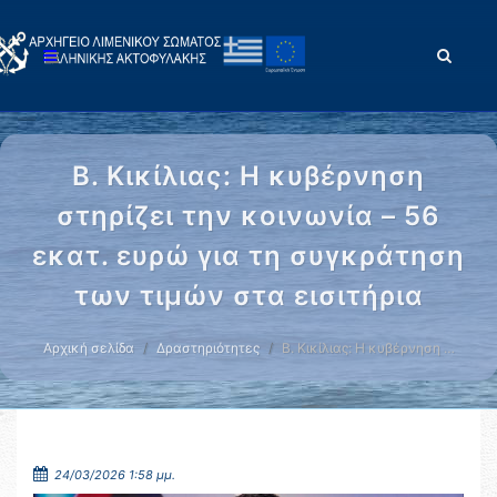
Β. Κικίλιας: Η κυβέρνηση
στηρίζει την κοινωνία – 56
εκατ. ευρώ για τη συγκράτηση
των τιμών στα εισιτήρια
Αρχική σελίδα
Δραστηριότητες
Β. Κικίλιας: Η κυβέρνηση …
24/03/2026 1:58 μμ.