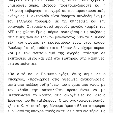
ξημερώνει αύριο. Ωστόσο, προετοιμαζόμαστε και η
ελληνική κυβέρνηση προχωρά σε προπαρασκευαστικές
ενέργειες. Η ακτοπλοΐα είναι άρρηκτα συνδεδεμένη με
τον ελληνικό τουρισμό, με τις υπηρεσίες και την
οικονομία. Οι τομείς αυτοί αφορούν μεγάλο κομμάτι του
ΑΕΠ της χώρας. Εμείς, πέρυσι ανασχέσαμε τις αυξήσεις
στις τιμές των εισιτηρίων- μειώνοντας 50% τα λιμενικά
τέλη και δώσαμε 27 εκατομμύρια ευρώ στον κλάδο.
“Δούλεψε” αυτό, καθότι και αυξήσεις δεν είχαμε πέρυσι
και με τον ανταγωνισμό της αγοράς φτάσαμε σε
εκπτώσεις μέχρι και 32% στα εισιτήρια, στις καμπίνες,
στα αυτοκίνητα».
«Για αυτό και ο Πρωθυπουργός», όπως σημείωσε ο
Υπουργός, «προχώρησε στις χθεσινές ανακοινώσεις,
μετά από πολλές συζητήσεις που είχαμε από νωρίς με
τον κλάδο της ακτοπλοΐας, προκειμένου να μη
μετακυλιστεί το κόστος στις οικογένειες και στους
Έλληνες που θα ταξιδέψουν. Όπως ανακοίνωσε, λοιπόν,
χθες ο Κ. Μητσοτάκης, δίνουμε άμεσα 56 εκατομμύρια
ευρώ από τις υποχρεωτικές εκπτώσεις στα εισιτήρια, τις