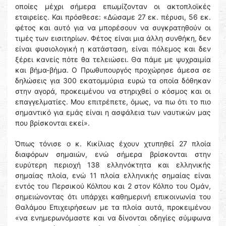
οποίες μέχρι σήμερα επωμίζονταν οι ακτοπλοϊκές
εταιρείες. Και πρόσθεσε: «Δώσαμε 27 εκ. πέρυσι, 56 εκ.
φέτος και αυτό για να μπορέσουν να συγκρατηθούν οι
τιμές των εισιτηρίων. Φέτος είναι μια άλλη συνθήκη, δεν
είναι φυσιολογική η κατάσταση, είναι πόλεμος και δεν
ξέρει κανείς πότε θα τελειώσει. Θα πάμε με ψυχραιμία
και βήμα-βήμα. Ο Πρωθυπουργός προχώρησε άμεσα σε
δηλώσεις για 300 εκατομμύρια ευρώ τα οποία δόθηκαν
στην αγορά, προκειμένου να στηριχθεί ο κόσμος και οι
επαγγελματίες. Μου επιτρέπετε, όμως, να πω ότι το πιο
σημαντικό για εμάς είναι η ασφάλεια των ναυτικών μας
που βρίσκονται εκεί».
Όπως τόνισε ο κ. Κικίλιας έχουν χτυπηθεί 27 πλοία
διαφόρων σημαιών, ενώ σήμερα βρίσκονται στην
ευρύτερη περιοχή 138 ελληνόκτητα και ελληνικής
σημαίας πλοία, ενώ 11 πλοία ελληνικής σημαίας είναι
εντός του Περσικού Κόλπου και 2 στον Κόλπο του Ομάν,
σημειώνοντας ότι υπάρχει καθημερινή επικοινωνία του
Θαλάμου Επιχειρήσεων με τα πλοία αυτά, προκειμένου
«να ενημερωνόμαστε και να δίνονται οδηγίες σύμφωνα