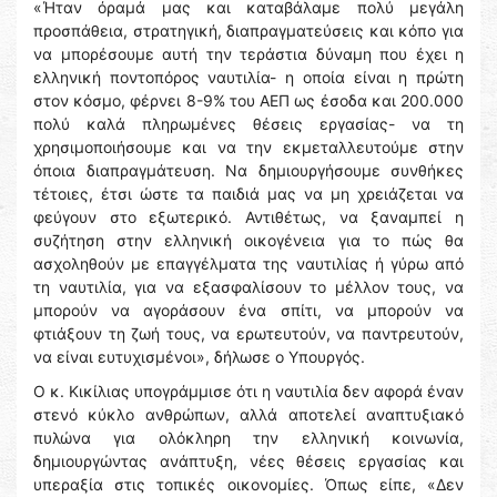
«Ήταν όραμά μας και καταβάλαμε πολύ μεγάλη
προσπάθεια, στρατηγική, διαπραγματεύσεις και κόπο για
να μπορέσουμε αυτή την τεράστια δύναμη που έχει η
ελληνική ποντοπόρος ναυτιλία- η οποία είναι η πρώτη
στον κόσμο, φέρνει 8-9% του ΑΕΠ ως έσοδα και 200.000
πολύ καλά πληρωμένες θέσεις εργασίας- να τη
χρησιμοποιήσουμε και να την εκμεταλλευτούμε στην
όποια διαπραγμάτευση. Να δημιουργήσουμε συνθήκες
τέτοιες, έτσι ώστε τα παιδιά μας να μη χρειάζεται να
φεύγουν στο εξωτερικό. Αντιθέτως, να ξαναμπεί η
συζήτηση στην ελληνική οικογένεια για το πώς θα
ασχοληθούν με επαγγέλματα της ναυτιλίας ή γύρω από
τη ναυτιλία, για να εξασφαλίσουν το μέλλον τους, να
μπορούν να αγοράσουν ένα σπίτι, να μπορούν να
φτιάξουν τη ζωή τους, να ερωτευτούν, να παντρευτούν,
να είναι ευτυχισμένοι», δήλωσε ο Υπουργός.
Ο κ. Κικίλιας υπογράμμισε ότι η ναυτιλία δεν αφορά έναν
στενό κύκλο ανθρώπων, αλλά αποτελεί αναπτυξιακό
πυλώνα για ολόκληρη την ελληνική κοινωνία,
δημιουργώντας ανάπτυξη, νέες θέσεις εργασίας και
υπεραξία στις τοπικές οικονομίες. Όπως είπε, «Δεν