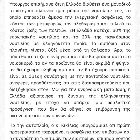
Υπουργός επισήμανε ότι η Ελλάδα διαθέτει ένα μοναδικό
στρατηγικό πλεονέκτημα μέσω της ναυτιλίας της, το
οποίο επηρεάζει άμεσα την ενεργειακή ασφάλεια, το
κόστος των μεταφορών, τον πληθωρισμό και τελικά το
κόστος ζωής των πολιτών. «Η Ελλάδα κατέχει 60% της
ευρωπαϊκής ναυτιλίας και το 20% της παγκόσμιας
ναυτιλίας με ελληνόκτητα πλοία. Το εμπόριο στον
πλανήτη, γίνεται 80% μέσα από τη θάλασσα. Άρα, το
πόσο θα κοστίζει η ενέργεια και πώς θα φτάσει αυτό στο
νοικοκυριό, το αν τα προϊόντα θα είναι ακριβά ή φθηνά,
αν θα έχουμε πληθωρισμό και αν θα έχουμε επάρκεια,
είναι σε άμεση συνάρτηση με την ποντοπόρο ναυτιλία»
ανέφερε, προσθέτοντας ότι στις διαπραγματεύσεις που
διεξήχθησαν στον ΙΜΟ για την ενεργειακή μετάβαση, η
Ελλάδα αξιοποίησε τη δύναμη της ελληνόκτητης
ναυτιλίας, με στόχο να υπάρξει μια ρεαλιστική
προσέγγιση, που δεν θα οδηγεί σε επιβάρυνση της
οικονομίας και των κοινωνιών.
Για την ακτοπλοΐα, ο κ. Κικίλιας υπογράμμισε ότι πρώτη
προτεραιότητα παραμένει η ασφάλεια των επιβατών και
η συγκράτηση των τιμών των εισιτηρίων, επισημαίνοντας