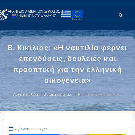
Β. Κικίλιας: «Η ναυτιλία φέρνει
επενδύσεις, δουλειές και
προοπτική για την ελληνική
οικογένεια»
Αρχική σελίδα
Δραστηριότητες
Β. Κικίλιας: «Η ναυτιλία …
13/06/2026 3:32 μμ.