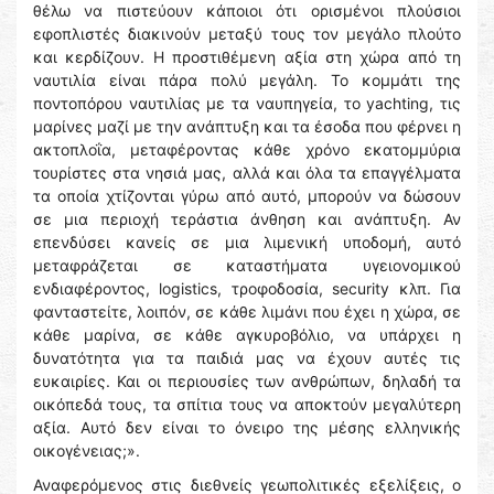
θέλω να πιστεύουν κάποιοι ότι ορισμένοι πλούσιοι
εφοπλιστές διακινούν μεταξύ τους τον μεγάλο πλούτο
και κερδίζουν. Η προστιθέμενη αξία στη χώρα από τη
ναυτιλία είναι πάρα πολύ μεγάλη. Το κομμάτι της
ποντοπόρου ναυτιλίας με τα ναυπηγεία, το yachting, τις
μαρίνες μαζί με την ανάπτυξη και τα έσοδα που φέρνει η
ακτοπλοΐα, μεταφέροντας κάθε χρόνο εκατομμύρια
τουρίστες στα νησιά μας, αλλά και όλα τα επαγγέλματα
τα οποία χτίζονται γύρω από αυτό, μπορούν να δώσουν
σε μια περιοχή τεράστια άνθηση και ανάπτυξη. Αν
επενδύσει κανείς σε μια λιμενική υποδομή, αυτό
μεταφράζεται σε καταστήματα υγειονομικού
ενδιαφέροντος, logistics, τροφοδοσία, security κλπ. Για
φανταστείτε, λοιπόν, σε κάθε λιμάνι που έχει η χώρα, σε
κάθε μαρίνα, σε κάθε αγκυροβόλιο, να υπάρχει η
δυνατότητα για τα παιδιά μας να έχουν αυτές τις
ευκαιρίες. Και οι περιουσίες των ανθρώπων, δηλαδή τα
οικόπεδά τους, τα σπίτια τους να αποκτούν μεγαλύτερη
αξία. Αυτό δεν είναι το όνειρο της μέσης ελληνικής
οικογένειας;».
Αναφερόμενος στις διεθνείς γεωπολιτικές εξελίξεις, ο