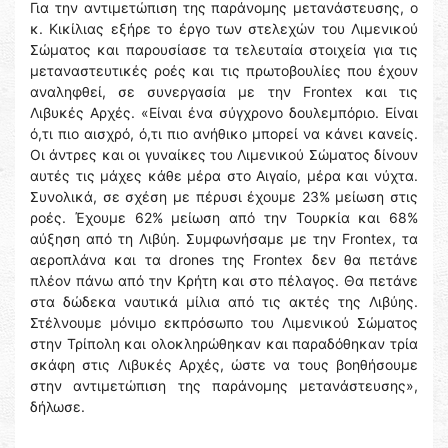
Για την αντιμετώπιση της παράνομης μετανάστευσης, ο
κ. Κικίλιας εξήρε το έργο των στελεχών του Λιμενικού
Σώματος και παρουσίασε τα τελευταία στοιχεία για τις
μεταναστευτικές ροές και τις πρωτοβουλίες που έχουν
αναληφθεί, σε συνεργασία με την Frontex και τις
Λιβυκές Αρχές. «Είναι ένα σύγχρονο δουλεμπόριο. Είναι
ό,τι πιο αισχρό, ό,τι πιο ανήθικο μπορεί να κάνει κανείς.
Οι άντρες και οι γυναίκες του Λιμενικού Σώματος δίνουν
αυτές τις μάχες κάθε μέρα στο Αιγαίο, μέρα και νύχτα.
Συνολικά, σε σχέση με πέρυσι έχουμε 23% μείωση στις
ροές. Έχουμε 62% μείωση από την Τουρκία και 68%
αύξηση από τη Λιβύη. Συμφωνήσαμε με την Frontex, τα
αεροπλάνα και τα drones της Frontex δεν θα πετάνε
πλέον πάνω από την Κρήτη και στο πέλαγος. Θα πετάνε
στα δώδεκα ναυτικά μίλια από τις ακτές της Λιβύης.
Στέλνουμε μόνιμο εκπρόσωπο του Λιμενικού Σώματος
στην Τρίπολη και ολοκληρώθηκαν και παραδόθηκαν τρία
σκάφη στις Λιβυκές Αρχές, ώστε να τους βοηθήσουμε
στην αντιμετώπιση της παράνομης μετανάστευσης»,
δήλωσε.