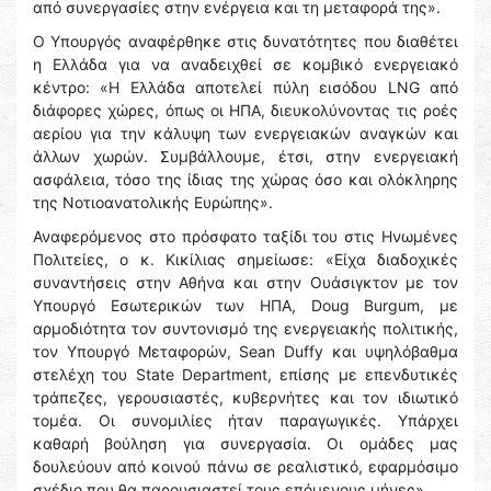
από συνεργασίες στην ενέργεια και τη μεταφορά της».
Ο Υπουργός αναφέρθηκε στις δυνατότητες που διαθέτει
η Ελλάδα για να αναδειχθεί σε κομβικό ενεργειακό
κέντρο: «Η Ελλάδα αποτελεί πύλη εισόδου LNG από
διάφορες χώρες, όπως οι ΗΠΑ, διευκολύνοντας τις ροές
αερίου για την κάλυψη των ενεργειακών αναγκών και
άλλων χωρών. Συμβάλλουμε, έτσι, στην ενεργειακή
ασφάλεια, τόσο της ίδιας της χώρας όσο και ολόκληρης
της Νοτιοανατολικής Ευρώπης».
Αναφερόμενος στο πρόσφατο ταξίδι του στις Ηνωμένες
Πολιτείες, ο κ. Κικίλιας σημείωσε: «Είχα διαδοχικές
συναντήσεις στην Αθήνα και στην Ουάσιγκτον με τον
Υπουργό Εσωτερικών των ΗΠΑ, Doug Burgum, με
αρμοδιότητα τον συντονισμό της ενεργειακής πολιτικής,
τον Υπουργό Μεταφορών, Sean Duffy και υψηλόβαθμα
στελέχη του State Department, επίσης με επενδυτικές
τράπεζες, γερουσιαστές, κυβερνήτες και τον ιδιωτικό
τομέα. Οι συνομιλίες ήταν παραγωγικές. Υπάρχει
καθαρή βούληση για συνεργασία. Οι ομάδες μας
δουλεύουν από κοινού πάνω σε ρεαλιστικό, εφαρμόσιμο
σχέδιο που θα παρουσιαστεί τους επόμενους μήνες».