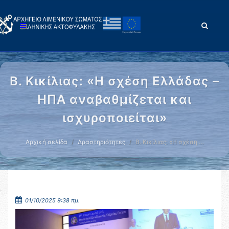
Β. Κικίλιας: «Η σχέση Ελλάδας –
ΗΠΑ αναβαθμίζεται και
ισχυροποιείται»
Αρχική σελίδα
Δραστηριότητες
Β. Κικίλιας: «Η σχέση …
01/10/2025 9:38 πμ.