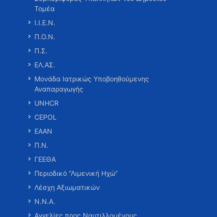
Τομέα
Ι.Ι.Ε.Ν.
Π.Ο.Ν.
Π.Σ.
ΕΛ.ΑΣ.
Μονάδα Ιατρικώς Υποβοηθούμενης
Αναπαραγωγής
UNHCR
CEPOL
ΕΑΑΝ
Π.Ν.
ΓΕΕΘΑ
Περιοδικό “Λιμενική Ηχώ”
Λέσχη Αξιωματικών
Ν.Ν.Α.
Αγγελίες προς Ναυτιλλομένους