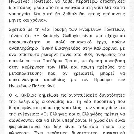
Ηνωμένες Πολιτείες, θα λάβει περαιτέρω στρατηγικές
διαστάσεις, μέσα από τη συνεργασία στη ναυτιλία και τα
ναυπηγεία. Και αυτό θα ξεδιπλωθεί στους επόμενους
μήνες και χρόνια».
Σχετικά με τη νέα Πρέσβη των Ηνωμένων Πολιτειών,
τόνισε ότι «Η Kimberly Guilfoyle είναι μια εξέχουσα
προσωπικότητα με πολύ σημαντικό έργο, πρώην
αναπληρώτρια Γενική Εισαγγελέας στην Καλιφόρνια, με
ένα απίστευτο ρέκορντ πάνω από 90%, άνθρωπος του
επιτελείου του Προέδρου Τραμπ, με άμεση πρόσβαση
στην κυβέρνηση των ΗΠΑ και πρώτη πρέσβης της
μεταπολίτευσης που, αν χρειαστεί, μπορεί να
επικοινωνήσει απευθείας με τον Πρόεδρο των
Ηνωμένων Πολιτειών».
Ο κ. Κικίλιας σημείωσε τις αναπτυξιακές δυνατότητες
της ελληνικής οικονομίας και τη νέα προοπτική που
διαμορφώνεται μέσω της ναυτιλίας, των ναυπηγείων και
της ενέργειας: «Οι Έλληνες και οι Ελληνίδες πρέπει να
αισθάνονται και να είναι υπερήφανοι. Η χώρα δεν είναι
ψωροκώσταινα και δεν είναι τελευταία τρύπα της
φλογέρας. Έχει τεράστιες δυνατότητες, συγκριτικά