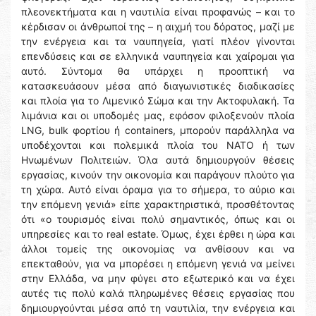
πλεονεκτήματα και η ναυτιλία είναι προφανώς – και το
κέρδισαν οι άνθρωποί της – η αιχμή του δόρατος, μαζί με
την ενέργεια και τα ναυπηγεία, γιατί πλέον γίνονται
επενδύσεις και σε ελληνικά ναυπηγεία και χαίρομαι για
αυτό. Σύντομα θα υπάρχει η προοπτική να
κατασκευάσουν μέσα από διαγωνιστικές διαδικασίες
και πλοία για το Λιμενικό Σώμα και την Ακτοφυλακή. Τα
λιμάνια και οι υποδομές μας, εφόσον φιλοξενούν πλοία
LNG, bulk φορτίου ή containers, μπορούν παράλληλα να
υποδέχονται και πολεμικά πλοία του ΝΑΤΟ ή των
Ηνωμένων Πολιτειών. Όλα αυτά δημιουργούν θέσεις
εργασίας, κινούν την οικονομία και παράγουν πλούτο για
τη χώρα. Αυτό είναι όραμα για το σήμερα, το αύριο και
την επόμενη γενιά» είπε χαρακτηριστικά, προσθέτοντας
ότι «ο τουρισμός είναι πολύ σημαντικός, όπως και οι
υπηρεσίες και το real estate. Όμως, έχει έρθει η ώρα και
άλλοι τομείς της οικονομίας να ανθίσουν και να
επεκταθούν, για να μπορέσει η επόμενη γενιά να μείνει
στην Ελλάδα, να μην φύγει στο εξωτερικό και να έχει
αυτές τις πολύ καλά πληρωμένες θέσεις εργασίας που
δημιουργούνται μέσα από τη ναυτιλία, την ενέργεια και