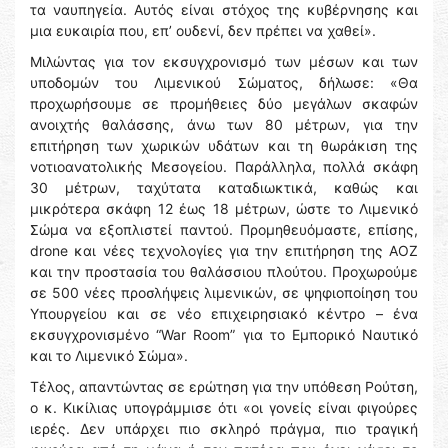
τα ναυπηγεία. Αυτός είναι στόχος της κυβέρνησης και
μια ευκαιρία που, επ’ ουδενί, δεν πρέπει να χαθεί».
Μιλώντας για τον εκσυγχρονισμό των μέσων και των
υποδομών του Λιμενικού Σώματος, δήλωσε: «Θα
προχωρήσουμε σε προμήθειες δύο μεγάλων σκαφών
ανοιχτής θαλάσσης, άνω των 80 μέτρων, για την
επιτήρηση των χωρικών υδάτων και τη θωράκιση της
νοτιοανατολικής Μεσογείου. Παράλληλα, πολλά σκάφη
30 μέτρων, ταχύτατα καταδιωκτικά, καθώς και
μικρότερα σκάφη 12 έως 18 μέτρων, ώστε το Λιμενικό
Σώμα να εξοπλιστεί παντού. Προμηθευόμαστε, επίσης,
drone και νέες τεχνολογίες για την επιτήρηση της ΑΟΖ
και την προστασία του θαλάσσιου πλούτου. Προχωρούμε
σε 500 νέες προσλήψεις λιμενικών, σε ψηφιοποίηση του
Υπουργείου και σε νέο επιχειρησιακό κέντρο – ένα
εκσυγχρονισμένο “War Room” για το Εμπορικό Ναυτικό
και το Λιμενικό Σώμα».
Τέλος, απαντώντας σε ερώτηση για την υπόθεση Ρούτση,
ο κ. Κικίλιας υπογράμμισε ότι «οι γονείς είναι φιγούρες
ιερές. Δεν υπάρχει πιο σκληρό πράγμα, πιο τραγική