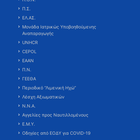
Π.Σ.
ΕΛ.ΑΣ.
Μονάδα Ιατρικώς Υποβοηθούμενης
Αναπαραγωγής
UNHCR
CEPOL
ΕΑΑΝ
Π.Ν.
ΓΕΕΘΑ
Περιοδικό “Λιμενική Ηχώ”
Λέσχη Αξιωματικών
Ν.Ν.Α.
Αγγελίες προς Ναυτιλλομένους
Ε.Μ.Υ.
Οδηγίες από ΕΟΔΥ για COVID-19