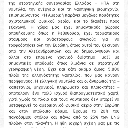
της στρατηγικής συνεργασίας Ελλάδας – ΗΠΑ στη
ναυτιλία, την ενέργεια και τη ναυπηγική βιομηχανία,
επισημαίνοντας: «Η Αμερική παράγει μεγάλες ποσότητες
σχιστολιθικού φυσικού αερίου και το διαθέτει προς
εξαγωγή. Η χώρα μας έχει σημαντικούς χώρους
αποθήκευσης όπως η Ρεβυθούσα, έχει τερματικούς
σταθμούς και ανάστροφους αγωγούς για να
τροφοδοτήσει όλη την Ευρώπη, όπως αυτοί που ξεκινούν
από την Αλεξανδρούπολη και θα δημιουργηθούν και
άλλοι στο επόμενο χρονικό διάστημα, μαζί με
σημαντικές υποδομές όπως λιμάνια σε στρατηγική
γεωγραφική θέση. Έχει και κάτι ακόμα όμως: 5.800
πλοία της ελληνόκτητης ναυτιλίας, που μας κάνουν
περήφανους. Η ελληνική ναυτιλία και οι άνθρωποί της –
καπετάνιοι, μηχανικοί, πληρώματα και πλοιοκτήτες –
αποτελούν ένα πολύ ισχυρό διαπραγματευτικό χαρτί,
γιατί χωρίς τα πλοία και τους ναυτικούς δεν μπορεί να
μεταφερθεί το αμερικανικό φυσικό αέριο στην Ευρώπη
και στον υπόλοιπο κόσμο. Έχουμε το 20% του
παγκόσμιου στόλου και πάνω από το 25% των LNG
πλοίων στον πλανήτη. Η ήδη ισχυρή σχέση μας με τις