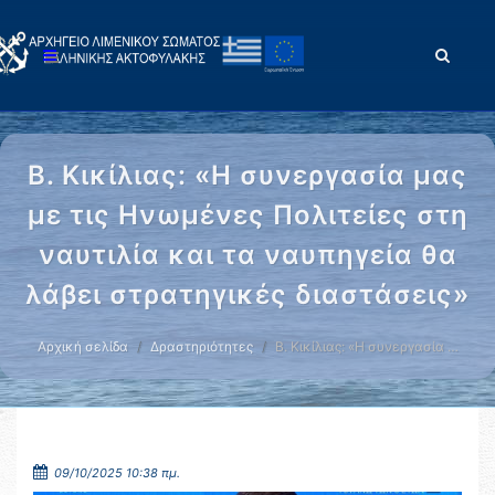
Β. Κικίλιας: «Η συνεργασία μας
με τις Ηνωμένες Πολιτείες στη
ναυτιλία και τα ναυπηγεία θα
λάβει στρατηγικές διαστάσεις»
Αρχική σελίδα
Δραστηριότητες
Β. Κικίλιας: «Η συνεργασία …
09/10/2025 10:38 πμ.