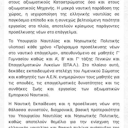
στους αξιωματικούς Καταστρώματος όσο και στους
αξιωματικούς Μηχανής. Η μακρά ναυτική παράδοση της
χώρας, η ισχυροποίηση της ελληνικής ναυτιλίας σε
παγκόσμιο επίπεδο και η συνεχώς βελτιούμενη ποιότητα
εργασίας στα πλοία, αποτελούν κρίσιμους παράγοντες
προσέλκυσης νέων στο επάγγελμα.
Το Υπουργείο Ναυτιλίας και Νησιωτικής Πολιτικής
υλοποιεί κάθε χρόνο «Πρόγραμμα προσέλκυσης νέων
στο ναυτικό επάγγελμα», απευθυνόμενο σε μαθητές Γ’
Γυμνασίου καθώς και Α’, Β’ και Γ’ τάξης Γενικών και
Επαγγελματικών Λυκείων (ΕΠΑ.Λ.). Στο πλαίσιο αυτό,
δεκάδες εκπαιδευμένα στελέχη του Λιμενικού Σώματος
και καθηγητές των Α.Ε.Ν. ενημερώνουν τους μαθητές για
τις σπουδές, τις επαγγελματικές δυνατότητες και τις
συνθήκες ζωής και εργασίας των αξιωματικών
Εμπορικού Ναυτικού.
Η Ναυτική Εκπαίδευση και η προσέλκυση νέων στη
θάλασσα συνιστούν, διαχρονικά, βασική προτεραιότητα
του Υπουργείου Ναυτιλίας και Νησιωτικής Πολιτικής,
καθώς αποτελούν θεμέλιο για την ενίσχυση της
ελληνικής ναυτιλίας και βασικό πυλώνα ανάπτυξης της