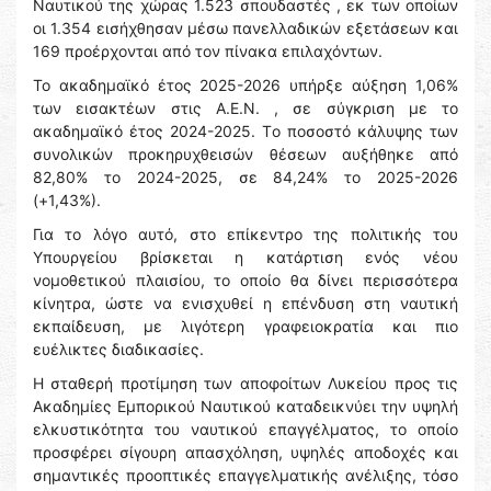
Ναυτικού της χώρας 1.523 σπουδαστές , εκ των οποίων
οι 1.354 εισήχθησαν μέσω πανελλαδικών εξετάσεων και
169 προέρχονται από τον πίνακα επιλαχόντων.
Το ακαδημαϊκό έτος 2025-2026 υπήρξε αύξηση 1,06%
των εισακτέων στις Α.Ε.Ν. , σε σύγκριση με το
ακαδημαϊκό έτος 2024-2025. Tο ποσοστό κάλυψης των
συνολικών προκηρυχθεισών θέσεων αυξήθηκε από
82,80% το 2024-2025, σε 84,24% το 2025-2026
(+1,43%).
Για το λόγο αυτό, στο επίκεντρο της πολιτικής του
Υπουργείου βρίσκεται η κατάρτιση ενός νέου
νομοθετικού πλαισίου, το οποίο θα δίνει περισσότερα
κίνητρα, ώστε να ενισχυθεί η επένδυση στη ναυτική
εκπαίδευση, με λιγότερη γραφειοκρατία και πιο
ευέλικτες διαδικασίες.
Η σταθερή προτίμηση των αποφοίτων Λυκείου προς τις
Ακαδημίες Εμπορικού Ναυτικού καταδεικνύει την υψηλή
ελκυστικότητα του ναυτικού επαγγέλματος, το οποίο
προσφέρει σίγουρη απασχόληση, υψηλές αποδοχές και
σημαντικές προοπτικές επαγγελματικής ανέλιξης, τόσο