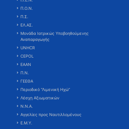
Π.Ο.Ν.
Π.Σ.
ΕΛ.ΑΣ.
Μονάδα Ιατρικώς Υποβοηθούμενης
Αναπαραγωγής
UNHCR
CEPOL
ΕΑΑΝ
Π.Ν.
ΓΕΕΘΑ
Περιοδικό “Λιμενική Ηχώ”
Λέσχη Αξιωματικών
Ν.Ν.Α.
Αγγελίες προς Ναυτιλλομένους
Ε.Μ.Υ.