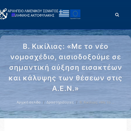
Β. Κικίλιας: «Με το νέο
νομοσχέδιο, αισιοδοξούμε σε
σημαντική αύξηση εισακτέων
και κάλυψης των θέσεων στις
Α.Ε.Ν.»
Αρχική σελίδα
Δραστηριότητες
Β. Κικίλιας: «Με το …