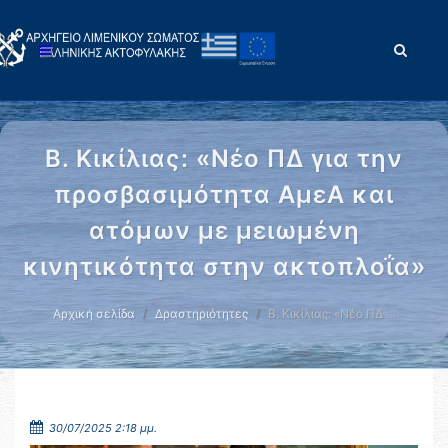
Β. Κικίλιας: «Νέο ΠΔ για την
προσβασιμότητα ΑμεΑ και
ατόμων με μειωμένη
κινητικότητα στην ακτοπλοΐα»
Αρχική σελίδα
Δραστηριότητες
Β. Κικίλιας: «Νέο ΠΔ …
30/07/2025 2:18 μμ.