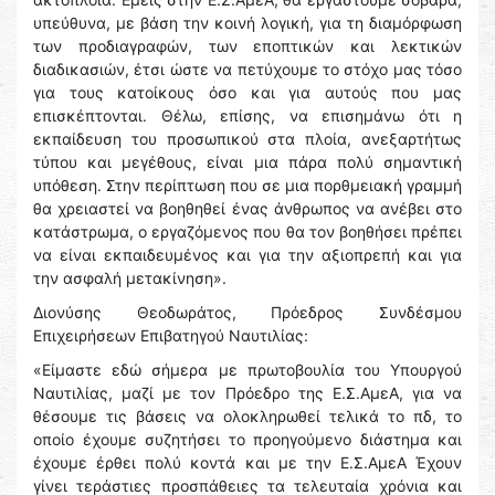
υπεύθυνα, με βάση την κοινή λογική, για τη διαμόρφωση
των προδιαγραφών, των εποπτικών και λεκτικών
διαδικασιών, έτσι ώστε να πετύχουμε το στόχο μας τόσο
για τους κατοίκους όσο και για αυτούς που μας
επισκέπτονται. Θέλω, επίσης, να επισημάνω ότι η
εκπαίδευση του προσωπικού στα πλοία, ανεξαρτήτως
τύπου και μεγέθους, είναι μια πάρα πολύ σημαντική
υπόθεση. Στην περίπτωση που σε μια πορθμειακή γραμμή
θα χρειαστεί να βοηθηθεί ένας άνθρωπος να ανέβει στο
κατάστρωμα, ο εργαζόμενος που θα τον βοηθήσει πρέπει
να είναι εκπαιδευμένος και για την αξιοπρεπή και για
την ασφαλή μετακίνηση».
Διονύσης Θεοδωράτος, Πρόεδρος Συνδέσμου
Επιχειρήσεων Επιβατηγού Ναυτιλίας:
«Είμαστε εδώ σήμερα με πρωτοβουλία του Υπουργού
Ναυτιλίας, μαζί με τον Πρόεδρο της Ε.Σ.ΑμεΑ, για να
θέσουμε τις βάσεις να ολοκληρωθεί τελικά το πδ, το
οποίο έχουμε συζητήσει το προηγούμενο διάστημα και
έχουμε έρθει πολύ κοντά και με την Ε.Σ.ΑμεΑ Έχουν
γίνει τεράστιες προσπάθειες τα τελευταία χρόνια και