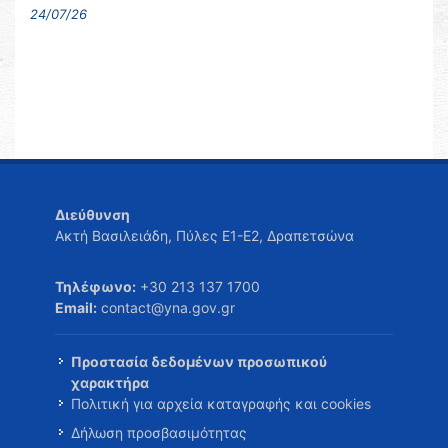
24/07/26
Διεύθυνση
Ακτή Βασιλειάδη, Πύλες Ε1-Ε2, Δραπετσώνα
Τηλέφωνο:
+30 213 137 1700
Email:
contact@yna.gov.gr
Προστασία δεδομένων προσωπικού
χαρακτήρα
Πολιτική για αρχεία καταγραφής και cookies
Δήλωση προσβασιμότητας