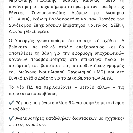
Νησιωτικής Πολιτικής, Βασίλης Κικίλιας, μετά τη
συνάντηση που είχε σήμερα το πρωί με τον Πρόεδρο της
Εθνικής Συνομοσπονδίας Ατόμων με Αναπηρία
(Ε.Σ.ΑμεΑ), Ιωάννη Βαρδακαστάνη και τον Πρόεδρο του
Συνδέσμου Επιχειρήσεων Επιβατηγού Ναυτιλίας (ΣΕΕΝ),
Διονύση Θεοδωράτο.
Ο Υπουργός γνωστοποίησε ότι το σχετικό σχέδιο ΠΔ
βρίσκεται σε τελικό στάδιο επεξεργασίας και θα
αποτελέσει τη βάση για την εφαρμογή υποχρεωτικών
κανόνων προσβασιμότητας στα επιβατηγά πλοία. Η
κατάρτισή του βασίζεται στις κατευθυντήριες γραμμές
του Διεθνούς Ναυτιλιακού Οργανισμού (IMO) και στο
Εθνικό Σχέδιο Δράσης για τα Δικαιώματα των ΑμεΑ.
Το νέο ΠΔ θα περιλαμβάνει – μεταξύ άλλων – τις
παρακάτω παρεμβάσεις:
✔️ Ράμπες με μέγιστη κλίση 5% για ασφαλή μετακίνηση
αμαξιδίων.
✔️ Ανελκυστήρες κατάλληλων διαστάσεων με ηχητικές/
οπτικές ενδείξεις.