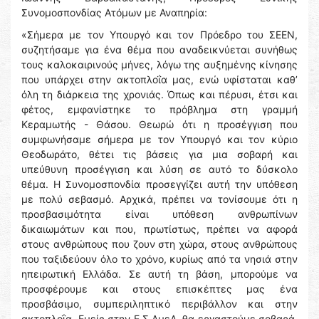
Συνομοσπονδίας Ατόμων με Αναπηρία:
«Σήμερα με τον Υπουργό και τον Πρόεδρο του ΣΕΕΝ,
συζητήσαμε για ένα θέμα που αναδεικνύεται συνήθως
τους καλοκαιρινούς μήνες, λόγω της αυξημένης κίνησης
που υπάρχει στην ακτοπλοΐα μας, ενώ υφίσταται καθ’
όλη τη διάρκεια της χρονιάς. Όπως και πέρυσι, έτσι και
φέτος, εμφανίστηκε το πρόβλημα στη γραμμή
Κεραμωτής - Θάσου. Θεωρώ ότι η προσέγγιση που
συμφωνήσαμε σήμερα με τον Υπουργό και τον κύριο
Θεοδωράτο, θέτει τις βάσεις για μια σοβαρή και
υπεύθυνη προσέγγιση και λύση σε αυτό το δύσκολο
θέμα. Η Συνομοσπονδία προσεγγίζει αυτή την υπόθεση
με πολύ σεβασμό. Αρχικά, πρέπει να τονίσουμε ότι η
προσβασιμότητα είναι υπόθεση ανθρωπίνων
δικαιωμάτων και που, πρωτίστως, πρέπει να αφορά
στους ανθρώπους που ζουν στη χώρα, στους ανθρώπους
που ταξιδεύουν όλο το χρόνο, κυρίως από τα νησιά στην
ηπειρωτική Ελλάδα. Σε αυτή τη βάση, μπορούμε να
προσφέρουμε και στους επισκέπτες μας ένα
προσβάσιμο, συμπεριληπτικό περιβάλλον και στην
ακτοπλοΐα. Εμείς στην Ε.Σ.ΑμεΑ, θα εργαστούμε σοβαρά,