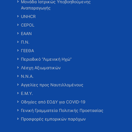
Μονάδα Ιατρικώς Υποβοηθούμενης
Αναπαραγωγής
UNHCR
CEPOL
ΕΑΑΝ
Π.Ν.
ΓΕΕΘΑ
Περιοδικό “Λιμενική Ηχώ”
Λέσχη Αξιωματικών
Ν.Ν.Α.
Αγγελίες προς Ναυτιλλομένους
Ε.Μ.Υ.
Οδηγίες από ΕΟΔΥ για COVID-19
Γενική Γραμματεία Πολιτικής Προστασίας
Προσφορές εμπορικών παρόχων