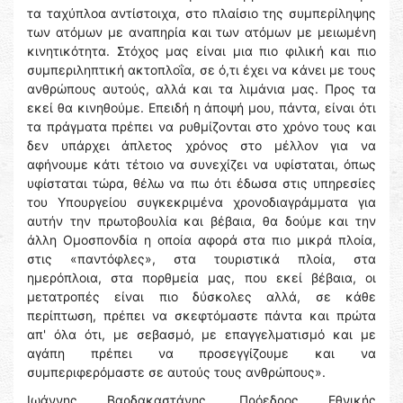
τα ταχύπλοα αντίστοιχα, στο πλαίσιο της συμπερίληψης
των ατόμων με αναπηρία και των ατόμων με μειωμένη
κινητικότητα. Στόχος μας είναι μια πιο φιλική και πιο
συμπεριληπτική ακτοπλοΐα, σε ό,τι έχει να κάνει με τους
ανθρώπους αυτούς, αλλά και τα λιμάνια μας. Προς τα
εκεί θα κινηθούμε. Επειδή η άποψή μου, πάντα, είναι ότι
τα πράγματα πρέπει να ρυθμίζονται στο χρόνο τους και
δεν υπάρχει άπλετος χρόνος στο μέλλον για να
αφήνουμε κάτι τέτοιο να συνεχίζει να υφίσταται, όπως
υφίσταται τώρα, θέλω να πω ότι έδωσα στις υπηρεσίες
του Υπουργείου συγκεκριμένα χρονοδιαγράμματα για
αυτήν την πρωτοβουλία και βέβαια, θα δούμε και την
άλλη Ομοσπονδία η οποία αφορά στα πιο μικρά πλοία,
στις «παντόφλες», στα τουριστικά πλοία, στα
ημερόπλοια, στα πορθμεία μας, που εκεί βέβαια, οι
μετατροπές είναι πιο δύσκολες αλλά, σε κάθε
περίπτωση, πρέπει να σκεφτόμαστε πάντα και πρώτα
απ' όλα ότι, με σεβασμό, με επαγγελματισμό και με
αγάπη πρέπει να προσεγγίζουμε και να
συμπεριφερόμαστε σε αυτούς τους ανθρώπους».
Ιωάννης Βαρδακαστάνης, Πρόεδρος Εθνικής