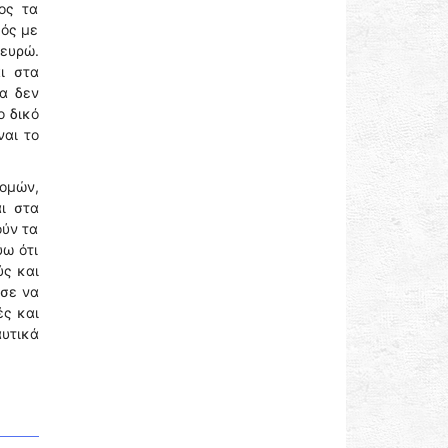
ος τα
κός με
 ευρώ.
ι στα
ρα δεν
ο δικό
ναι το
δομών,
αι στα
ούν τα
ύω ότι
ύς και
ύσε να
ές και
αυτικά