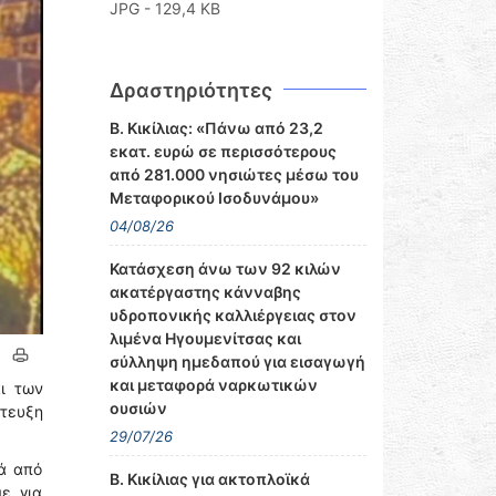
JPG - 129,4 KB
Δραστηριότητες
Β. Κικίλιας: «Πάνω από 23,2
εκατ. ευρώ σε περισσότερους
από 281.000 νησιώτες μέσω του
Μεταφορικού Ισοδυνάμου»
04/08/26
Κατάσχεση άνω των 92 κιλών
ακατέργαστης κάνναβης
υδροπονικής καλλιέργειας στον
λιμένα Ηγουμενίτσας και
σύλληψη ημεδαπού για εισαγωγή
και μεταφορά ναρκωτικών
ι των
ουσιών
ντευξη
29/07/26
τά από
Β. Κικίλιας για ακτοπλοϊκά
ε για