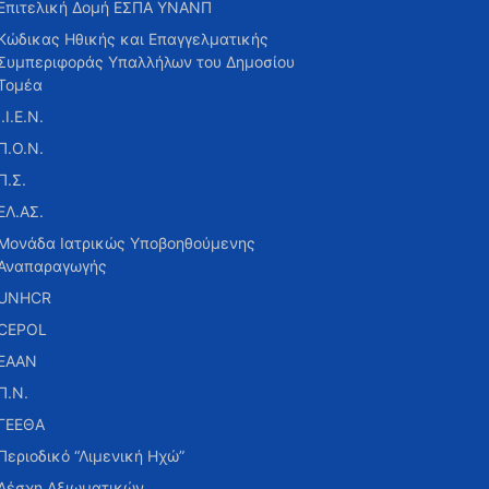
Επιτελική Δομή ΕΣΠΑ ΥΝΑΝΠ
Κώδικας Ηθικής και Επαγγελματικής
Συμπεριφοράς Υπαλλήλων του Δημοσίου
Τομέα
Ι.Ι.Ε.Ν.
Π.Ο.Ν.
Π.Σ.
ΕΛ.ΑΣ.
Μονάδα Ιατρικώς Υποβοηθούμενης
Αναπαραγωγής
UNHCR
CEPOL
ΕΑΑΝ
Π.Ν.
ΓΕΕΘΑ
Περιοδικό “Λιμενική Ηχώ”
Λέσχη Αξιωματικών