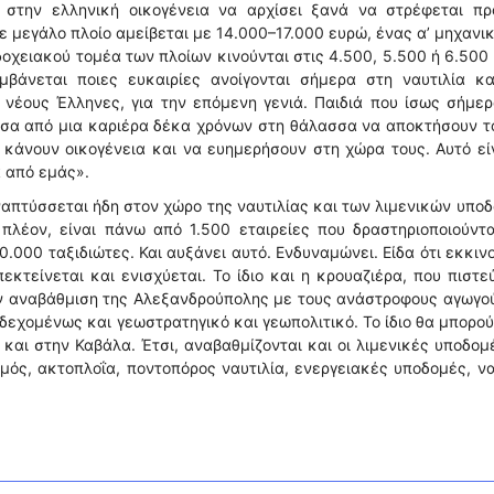
 στην ελληνική οικογένεια να αρχίσει ξανά να στρέφεται πρ
 μεγάλο πλοίο αμείβεται με 14.000–17.000 ευρώ, ένας α’ μηχανι
δοχειακού τομέα των πλοίων κινούνται στις 4.500, 5.500 ή 6.500
μβάνεται ποιες ευκαιρίες ανοίγονται σήμερα στη ναυτιλία κα
 νέους Έλληνες, για την επόμενη γενιά. Παιδιά που ίσως σήμε
έσα από μια καριέρα δέκα χρόνων στη θάλασσα να αποκτήσουν τ
α κάνουν οικογένεια και να ευημερήσουν στη χώρα τους. Αυτό εί
α από εμάς».
απτύσσεται ήδη στον χώρο της ναυτιλίας και των λιμενικών υπο
 πλέον, είναι πάνω από 1.500 εταιρείες που δραστηριοποιούντ
.000 ταξιδιώτες. Και αυξάνει αυτό. Ενδυναμώνει. Είδα ότι εκκιν
εκτείνεται και ενισχύεται. Το ίδιο και η κρουαζιέρα, που πιστε
την αναβάθμιση της Αλεξανδρούπολης με τους ανάστροφους αγωγο
ενδεχομένως και γεωστρατηγικό και γεωπολιτικό. Το ίδιο θα μπορο
ει και στην Καβάλα. Έτσι, αναβαθμίζονται και οι λιμενικές υποδομ
ισμός, ακτοπλοΐα, ποντοπόρος ναυτιλία, ενεργειακές υποδομές, ν