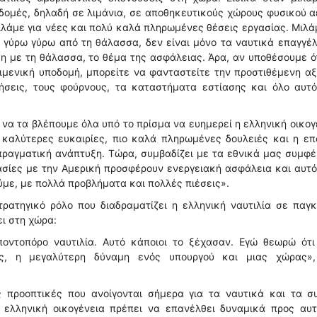
οδομές, δηλαδή σε λιμάνια, σε αποθηκευτικούς χώρους φυσικού α
ιλάμε για νέες και πολύ καλά πληρωμένες θέσεις εργασίας. Μιλά
 γύρω γύρω από τη θάλασσα, δεν είναι μόνο τα ναυτικά επαγγέ
ση με τη θάλασσα, το θέμα της ασφάλειας. Άρα, αν υποθέσουμε ό
λιμενική υποδομή, μπορείτε να φανταστείτε την προστιθέμενη αξ
ιρήσεις, τους φούρνους, τα καταστήματα εστίασης και όλο αυτ
να τα βλέπουμε όλα υπό το πρίσμα να ευημερεί η ελληνική οικογ
 καλύτερες ευκαιρίες, πιο καλά πληρωμένες δουλειές και η επ
η πραγματική ανάπτυξη. Τώρα, συμβαδίζει με τα εθνικά μας συμφ
σίες με την Αμερική προσφέρουν ενεργειακή ασφάλεια και αυτό
ούμε, με πολλά προβλήματα και πολλές πιέσεις».
τρατηγικό ρόλο που διαδραματίζει η ελληνική ναυτιλία σε παγ
ει στη χώρα:
ντοπόρο ναυτιλία. Αυτό κάποιοι το ξέχασαν. Εγώ θεωρώ ότι 
ης, η μεγαλύτερη δύναμη ενός υπουργού και μιας χώρας»,
 προοπτικές που ανοίγονται σήμερα για τα ναυτικά και τα σ
ν ελληνική οικογένεια πρέπει να επανέλθει δυναμικά προς αυτ