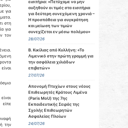
εισιτήρια: «Πετύχαμε να μην
ερίου,
αυξηθούν οι τιμές στα εισιτήρια
με για
για δεύτερη συνεχόμενη χρονιά –
λματα.
Η προσπάθεια για συγκράτηση
τι στη
και μείωση των τιμών
ία για
συνεχίζεται εν μέσω πολέμου»
όν τον
28/07/26
Β. Κικίλιας από Κυλλήνη: «Το
ένεια.
Λιμενικό στην πρώτη γραμμή για
όμενη
την ασφάλεια χιλιάδων
έροντα
επιβατών»
 είναι
27/07/26
κόσμιο
Απονομή Πτυχίων στους νέους
Επιθεωρητές Κράτους Λιμένα
είναι
(Paris MoU) της 7ης
 είπε
Εκπαιδευτικής Σειράς της
Σχολής Επιθεωρητών
Ασφαλείας Πλοίων
υναφή
24/07/26
ή την