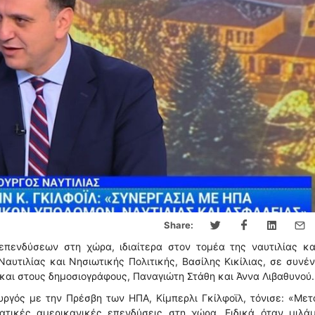
Share:
πενδύσεων στη χώρα, ιδιαίτερα στον τομέα της ναυτιλίας κα
υτιλίας και Νησιωτικής Πολιτικής, Βασίλης Κικίλιας, σε συνέ
αι στους δημοσιογράφους, Παναγιώτη Στάθη και Άννα Λιβαθυνού.
ργός με την Πρέσβη των ΗΠΑ, Κίμπερλι Γκίλφοϊλ, τόνισε: «Με
τικές αμερικανικές επενδύσεις στη χώρα. Ειδικά όταν μιλάμ