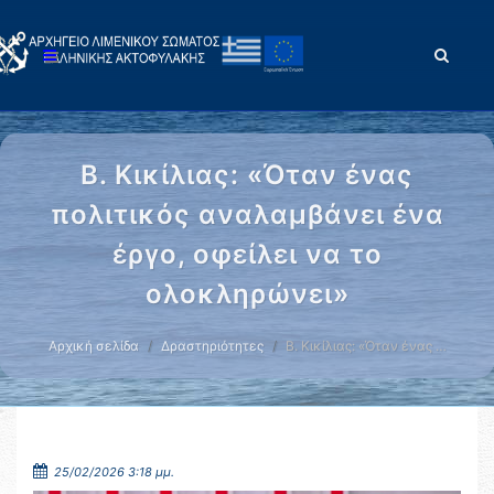
Β. Κικίλιας: «Όταν ένας
πολιτικός αναλαμβάνει ένα
έργο, οφείλει να το
ολοκληρώνει»
Αρχική σελίδα
Δραστηριότητες
Β. Κικίλιας: «Όταν ένας …
25/02/2026 3:18 μμ.