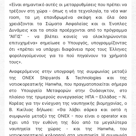
«Είναι σημαντικό αυτές οι μεταρρυθμίσεις που πρέπει να
τρέξουν στη χώρα - όπως η νέα τεχνολογία, τα νέα war
room, τα μη επανδρωμένα σκάφη και όλα όσα
χρειάζονται τα Σώματα Ασφαλείας και οι Ένοπλες
Δυνάμεις και τα οποία προέρχονται από το πρόγραμμα
“ΑΙΓΙΣ” - να βλέπει κανείς να ολοκληρώνονται
επιτυχημένα» σημείωσε ο Υπουργός, υπογραμμίζοντας
ότι «πρέπει να υπάρχει διαφάνεια προς τους Έλληνες
φορολογούμενους για το πού πηγαίνουν τα χρήματά
τους».
Αναφερόμενος στην υπογραφή της συμφωνίας μεταξύ
της ONEX Shipyards & Technologies και της
νοτιοκορεατικής Hanwha, που πραγματοποιείται σήμερα
στο Υπουργείο Μεταφορών στην Ουάσιγκτον, στο
πλαίσιο της τριμερούς συνεργασίας ΗΠΑ – Ελλάδας – Ν.
Κορέας για την ενίσχυση της ναυπηγικής βιομηχανίας, ο
Β. Κικίλιας δήλωσε: «Θα λάβει σάρκα και οστά η
συμφωνία μεταξύ της ONEX - που είναι ο operator και
έχει υπό την ευθύνη της δύο από τα μεγαλύτερα
ναυπηγεία της χώρας - και της Hanwha, του
νοτιοκορεατικού κολοσσού στα ναυπηγεία. Η συμφωνία