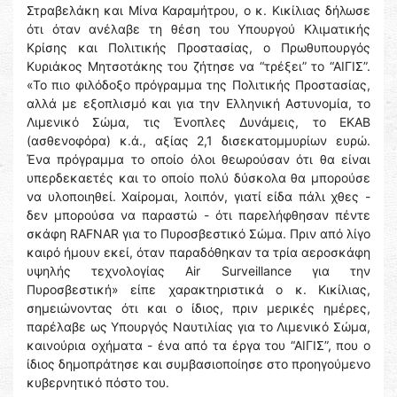
Στραβελάκη και Μίνα Καραμήτρου, ο κ. Κικίλιας δήλωσε
ότι όταν ανέλαβε τη θέση του Υπουργού Κλιματικής
Κρίσης και Πολιτικής Προστασίας, ο Πρωθυπουργός
Κυριάκος Μητσοτάκης του ζήτησε να “τρέξει” το “ΑΙΓΙΣ”.
«Το πιο φιλόδοξο πρόγραμμα της Πολιτικής Προστασίας,
αλλά με εξοπλισμό και για την Ελληνική Αστυνομία, το
Λιμενικό Σώμα, τις Ένοπλες Δυνάμεις, το ΕΚΑΒ
(ασθενοφόρα) κ.ά., αξίας 2,1 δισεκατομμυρίων ευρώ.
Ένα πρόγραμμα το οποίο όλοι θεωρούσαν ότι θα είναι
υπερδεκαετές και το οποίο πολύ δύσκολα θα μπορούσε
να υλοποιηθεί. Χαίρομαι, λοιπόν, γιατί είδα πάλι χθες -
δεν μπορούσα να παραστώ - ότι παρελήφθησαν πέντε
σκάφη RAFNAR για το Πυροσβεστικό Σώμα. Πριν από λίγο
καιρό ήμουν εκεί, όταν παραδόθηκαν τα τρία αεροσκάφη
υψηλής τεχνολογίας Air Surveillance για την
Πυροσβεστική» είπε χαρακτηριστικά ο κ. Κικίλιας,
σημειώνοντας ότι και ο ίδιος, πριν μερικές ημέρες,
παρέλαβε ως Υπουργός Ναυτιλίας για το Λιμενικό Σώμα,
καινούρια οχήματα - ένα από τα έργα του “ΑΙΓΙΣ”, που ο
ίδιος δημοπράτησε και συμβασιοποίησε στο προηγούμενο
κυβερνητικό πόστο του.