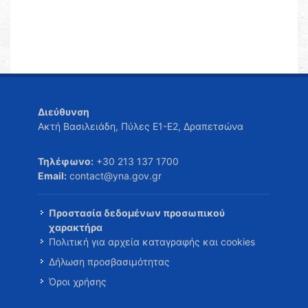
Διεύθυνση
Ακτή Βασιλειάδη, Πύλες Ε1-Ε2, Δραπετσώνα
Τηλέφωνο:
+30 213 137 1700
Email:
contact@yna.gov.gr
Προστασία δεδομένων προσωπικού
χαρακτήρα
Πολιτική για αρχεία καταγραφής και cookies
Δήλωση προσβασιμότητας
Όροι χρήσης