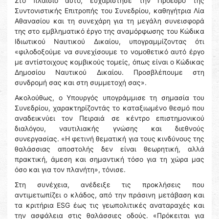
Στο πλαίσιο αυτό, ευχαρίστησε την Πρόεδρο της
Συντονιστικής Επιτροπής του Συνεδρίου, καθηγήτρια Λία
Αθανασίου και τη συνεχάρη για τη μεγάλη συνεισφορά
της στο εμβληματικό έργο της αναμόρφωσης του Κώδικα
Ιδιωτικού Ναυτικού Δικαίου, υπογραμμίζοντας ότι
«φιλοδοξούμε να συνεχίσουμε το νομοθετικό αυτό έργο
με αντίστοιχους κομβικούς τομείς, όπως είναι ο Κώδικας
Δημοσίου Ναυτικού Δικαίου. Προσβλέπουμε στη
συνδρομή σας και στη συμμετοχή σας».
Ακολούθως, ο Υπουργός υπογράμμισε τη σημασία του
Συνεδρίου, χαρακτηρίζοντάς το καταξιωμένο θεσμό που
αναδεικνύει τον Πειραιά σε κέντρο επιστημονικού
διαλόγου, ναυτιλιακής γνώσης και διεθνούς
συνεργασίας. «Η φετινή θεματική για τους κινδύνους της
θαλάσσιας αποστολής δεν είναι θεωρητική, αλλά
πρακτική, άμεση και σημαντική τόσο για τη χώρα μας
όσο και για τον πλανήτη», τόνισε.
Στη συνέχεια, ανέδειξε τις προκλήσεις που
αντιμετωπίζει ο κλάδος, από την πράσινη μετάβαση και
τα κριτήρια ESG έως τις γεωπολιτικές αναταραχές και
την ασφάλεια στις θαλάσσιες οδούς. «Πρόκειται για